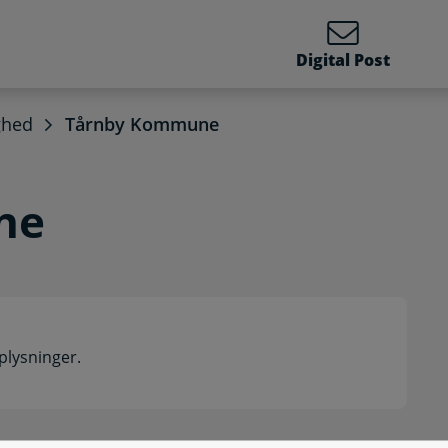
Digital Post
ghed
Tårnby Kommune
ne
plysninger.