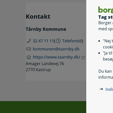
Kontakt
Tag st
Borger.
med sp
Tårnby Kommune
"Nej 
32 47 11 11
(
Telefontid
)
cooki
kommunen@taarnby.dk
"Ja t
https://www.taarnby.dk/
besøg
Amager Landevej 76
2770 Kastrup
Du kan t
informa
Ind