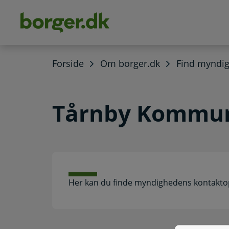
dens
hold
Forside
Om borger.dk
Find myndi
Tårnby Kommu
Her kan du finde myndighedens kontakto