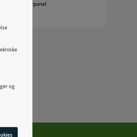
brugerpanel
else
tekniske
nger og
cookies