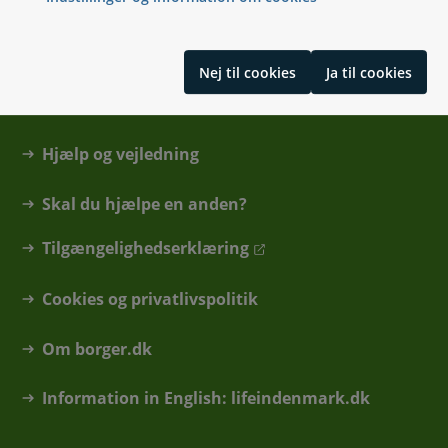
Kontakt
Nej til cookies
Ja til cookies
Find din kommune eller anden myndighed
Hjælp og vejledning
Skal du hjælpe en anden?
Tilgængelighedserklæring
Cookies og privatlivspolitik
Om borger.dk
Information in English: lifeindenmark.dk