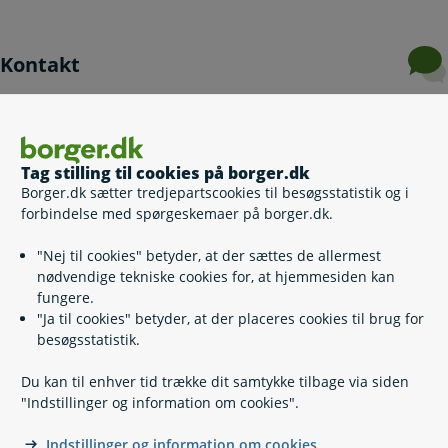
Kontakt
Stevns Borgerservice
56 57 57 57
(
Telefontid
)
Tag stilling til cookies på borger.dk
stevns@stevns.dk
Borger.dk sætter tredjepartscookies til besøgsstatistik og i
forbindelse med spørgeskemaer på borger.dk.
https://stevns.dk/
Rådhuspladsen 4
"Nej til cookies" betyder, at der sættes de allermest
4660 Store Heddinge
nødvendige tekniske cookies for, at hjemmesiden kan
Husk at bestille tid til betjening i Borgerservice
fungere.
"Ja til cookies" betyder, at der placeres cookies til brug for
Book an appointment with Citizen Service
besøgsstatistik.
Du kan til enhver tid trække dit samtykke tilbage via siden
"Indstillinger og information om cookies".
Indstillinger og information om cookies