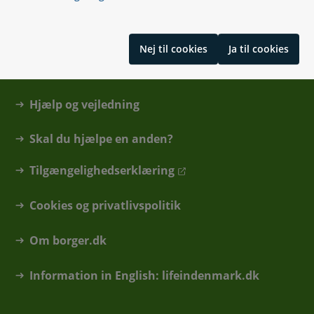
Kontakt
Nej til cookies
Ja til cookies
Find din kommune eller anden myndighed
Hjælp og vejledning
Skal du hjælpe en anden?
Tilgængelighedserklæring
Cookies og privatlivspolitik
Om borger.dk
Information in English: lifeindenmark.dk