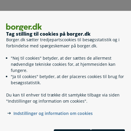
Kontakt
Københavns Borgerservice
Tag stilling til cookies på borger.dk
Borger.dk sætter tredjepartscookies til besøgsstatistik og i
33 66 33 66
(
Telefontid
)
forbindelse med spørgeskemaer på borger.dk.
Bestil tid til Københavns Borgerservice
"Nej til cookies" betyder, at der sættes de allermest
Book an appointment with Citizen Service
nødvendige tekniske cookies for, at hjemmesiden kan
fungere.
"Ja til cookies" betyder, at der placeres cookies til brug for
besøgsstatistik.
Du kan til enhver tid trække dit samtykke tilbage via siden
"Indstillinger og information om cookies".
Indstillinger og information om cookies
Kontakt
Find din kommune eller anden myndighed