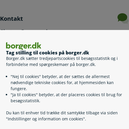
Kontakt
Glostrup Borgerservice
43 23 61 00
(
Telefontid
)
Tag stilling til cookies på borger.dk
borgerservice@glostrup.dk
Borger.dk sætter tredjepartscookies til besøgsstatistik og i
https://www.glostrup.dk
forbindelse med spørgeskemaer på borger.dk.
Rådhuset
Rådhusparken 2
"Nej til cookies" betyder, at der sættes de allermest
2600 Glostrup
nødvendige tekniske cookies for, at hjemmesiden kan
Bestil tid til betjening i Borgerservice
fungere.
"Ja til cookies" betyder, at der placeres cookies til brug for
Book an appointment with Citizen Service
besøgsstatistik.
Du kan til enhver tid trække dit samtykke tilbage via siden
"Indstillinger og information om cookies".