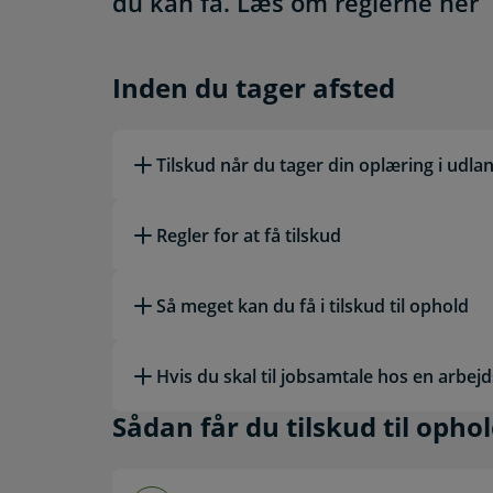
du kan få. Læs om reglerne her
Inden du tager afsted
Inden du tager afsted
Tilskud når du tager din oplæring i udla
Regler for at få tilskud
Så meget kan du få i tilskud til ophold
Hvis du skal til jobsamtale hos en arbejd
Sådan får du tilskud t
Sådan får du tilskud til opho