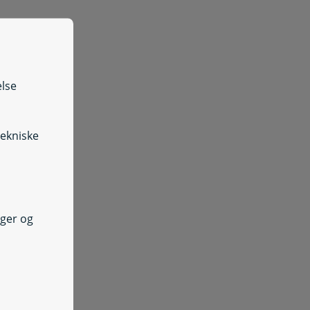
g tilskud til ophold
else
iv svar om din oplæring
tekniske
nger og
OPU-overblikket
OPU-overblikket