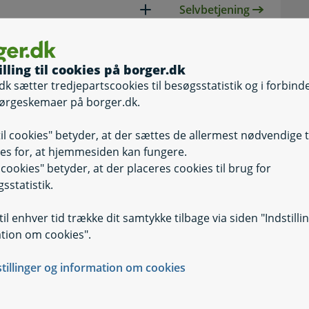
Selvbetjening
Selvbetjening, Sø
illing til cookies på borger.dk
dk sætter tredjepartscookies til besøgsstatistik og i forbind
ørgeskemaer på borger.dk.
Selvbetjening
Selvbetjening, G
til cookies" betyder, at der sættes de allermest nødvendige 
es for, at hjemmesiden kan fungere.
 den 1.
il cookies" betyder, at der placeres cookies til brug for
sstatistik.
il enhver tid trække dit samtykke tilbage via siden "Indstilli
tion om cookies".
Selvbetjening
Selvbetjening, 
stillinger og information om cookies
in oplæring
Selvbetjening
Selvbetjening, 