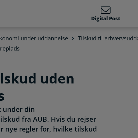
Digital Post
økonomi under uddannelse
Tilskud til erhvervsud
æreplads
tilskud uden
s
t under din
lskud fra AUB. Hvis du rejser
r nye regler for, hvilke tilskud