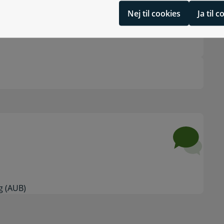
Nej til cookies
Ja til 
g (AUB)