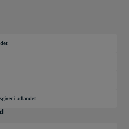
ndet
sgiver i udlandet
il ophold
ld