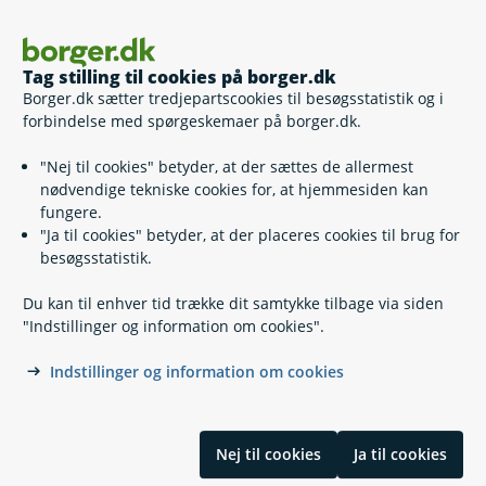
Tag stilling til cookies på borger.dk
Bekræft eller afkræft tilmelding til
Borger.dk sætter tredjepartscookies til besøgsstatistik og i
forbindelse med spørgeskemaer på borger.dk.
fleksydelsesordningen
"Nej til cookies" betyder, at der sættes de allermest
nødvendige tekniske cookies for, at hjemmesiden kan
fungere.
"Ja til cookies" betyder, at der placeres cookies til brug for
besøgsstatistik.
Du kan til enhver tid trække dit samtykke tilbage via siden
Kontakt
"Indstillinger og information om cookies".
Indstillinger og information om cookies
Find din kommune eller anden myndighed
Hjælp og vejledning
Nej til cookies
Ja til cookies