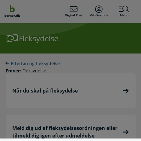
dens
hold
Digital Post
Mit Overblik
Menu
borger.dk
Fleksydelse
Efterløn og fleksydelse
Emner:
Fleksydelse
Når du skal på fleksydelse
Meld dig ud af fleksydelsesordningen eller
tilmeld dig igen efter udmeldelse