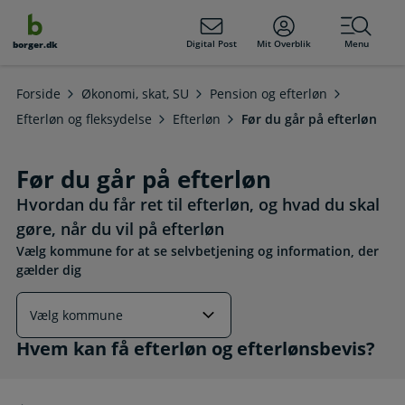
dens
hold
Digital Post
Mit Overblik
Menu
borger.dk
Forside
Økonomi, skat, SU
Pension og efterløn
Efterløn og fleksydelse
Efterløn
Før du går på efterløn
Før du går på efterløn
Hvordan du får ret til efterløn, og hvad du skal
gøre, når du vil på efterløn
Vælg kommune for at se selvbetjening og information, der
gælder dig
Hvem kan få efterløn og efterlønsbevis?
Hvem kan få efterløn og efterlønsbevis?