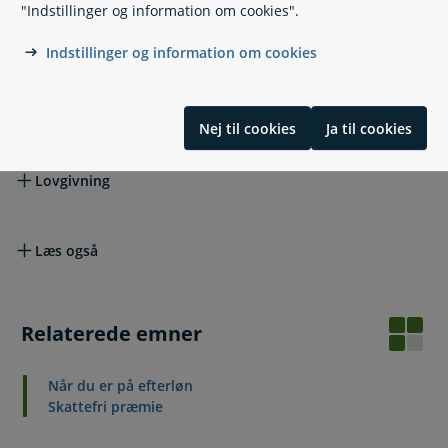
"Indstillinger og information om cookies".
Hvis du vil vide mere
Hvis du vil vide mere
Indstillinger og information om cookies
Hvis du vil klage
Nej til cookies
Ja til cookies
Lovgivning
Læs også
Relaterede emner
Når du er på efterløn
Skattefri præmie