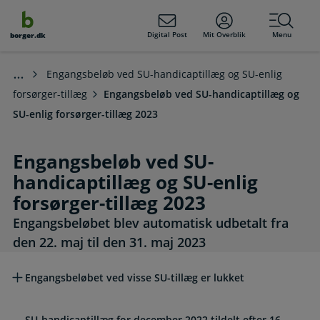
dens
hold
Digital Post
Mit Overblik
Menu
borger.dk
Engangsbeløb ved SU-handicaptillæg og SU-enlig
forsørger-tillæg
Engangsbeløb ved SU-handicaptillæg og
SU-enlig forsørger-tillæg 2023
Engangsbeløb ved SU-
handicaptillæg og SU-enlig
forsørger-tillæg 2023
Engangsbeløbet blev automatisk udbetalt fra
den 22. maj til den 31. maj 2023
Læs mere om emnet
Engangsbeløbet ved visse SU-tillæg er lukket
SU-handicaptillæg for december 2022 tildelt efter 16.