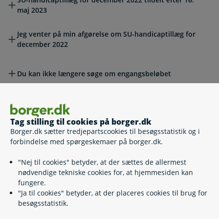
maj 2023
Jeg venter på min afgørelse om SU-handicaptillæg for
december 2022
Du kan ikke længere søge om engangsbeløbet
Hvad betyder engangsbeløbet for mine andre offentlige
ydelser?
Tag stilling til cookies på borger.dk
Borger.dk sætter tredjepartscookies til besøgsstatistik og i
forbindelse med spørgeskemaer på borger.dk.
Vil du vide mere?
"Nej til cookies" betyder, at der sættes de allermest
nødvendige tekniske cookies for, at hjemmesiden kan
Relaterede emner
fungere.
"Ja til cookies" betyder, at der placeres cookies til brug for
besøgsstatistik.
Engangsbeløb ved SU-handicaptillæg og SU-enlig
forsørger-tillæg 2022