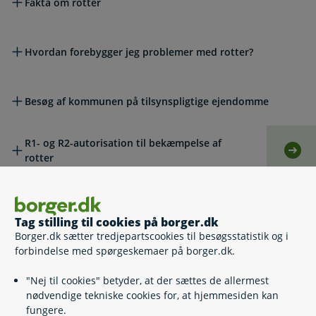
Fakta om rotter
Hvordan forebygger jeg problemer med rotter?
Besøg af kommunen på tilsynspligtige ejendomme
R1- og R2-autorisation til bekæmpelse af
Selv
rotter
Hvis du vil klage
Tag stilling til cookies på borger.dk
Borger.dk sætter tredjepartscookies til besøgsstatistik og i
Lovgivning
forbindelse med spørgeskemaer på borger.dk.
"Nej til cookies" betyder, at der sættes de allermest
nødvendige tekniske cookies for, at hjemmesiden kan
Læs også
fungere.