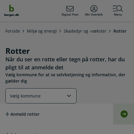
dens
hold
Digital Post
Mit Overblik
Menu
borger.dk
Forside
Miljø og energi
Skadedyr og -vækster
Rotter
Rotter
Når du ser en rotte eller tegn på rotter, har du
pligt til at anmelde det
Vælg kommune for at se selvbetjening og information, der
gælder dig
Læs mere om emnet
Anmeld rotter
Selv