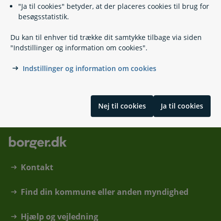
"Ja til cookies" betyder, at der placeres cookies til brug for
besøgsstatistik.
Relaterede emner
Du kan til enhver tid trække dit samtykke tilbage via siden
"Indstillinger og information om cookies".
Gode råd om skadedyr
Kæmpebjørneklo
Indstillinger og information om cookies
Skrevet af Miljøstyrelsen
Nej til cookies
Ja til cookies
Kontakt
Find din kommune eller anden myndighed
Hjælp og vejledning