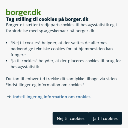
Lystfartøjer
Tag stilling til cookies på borger.dk
Borger.dk sætter tredjepartscookies til besøgsstatistik og i
forbindelse med spørgeskemaer på borger.dk.
Kvalitet af badevand
"Nej til cookies" betyder, at der sættes de allermest
nødvendige tekniske cookies for, at hjemmesiden kan
Hvis du vil klage
fungere.
"Ja til cookies" betyder, at der placeres cookies til brug for
besøgsstatistik.
Klageskema vedrørende miljøforhold
Selv
Du kan til enhver tid trække dit samtykke tilbage via siden
"Indstillinger og information om cookies".
Klageskema vedrørende natur- og
Selv
vandløbsforhold
Indstillinger og information om cookies
Klag til Planklagenævnet eller Miljø- og
Selv
Fødevareklagenævnet
Nej til cookies
Ja til cookies