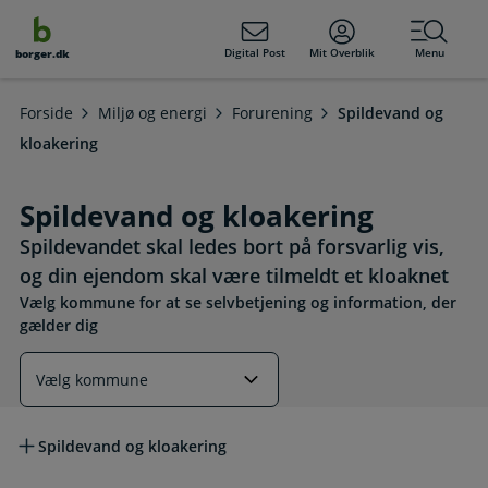
dens
hold
Digital Post
Mit Overblik
Menu
borger.dk
Forside
Miljø og energi
Forurening
Spildevand og
kloakering
Spildevand og kloakering
Spildevandet skal ledes bort på forsvarlig vis,
og din ejendom skal være tilmeldt et kloaknet
Vælg kommune for at se selvbetjening og information, der
gælder dig
Læs mere om emnet
Spildevand og kloakering