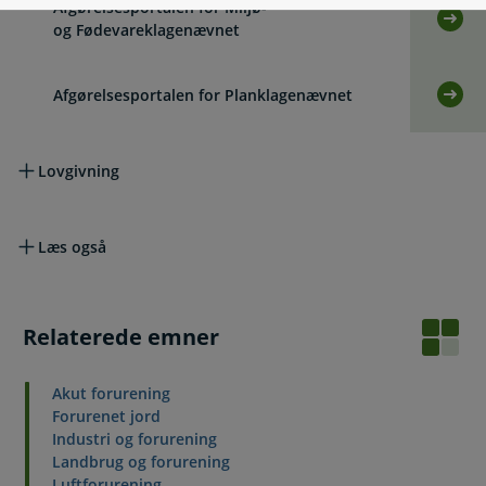
Afgørelsesportalen for Miljø-
Selv
og Fødevareklagenævnet
Afgørelsesportalen for Planklagenævnet
Selv
Lovgivning
Læs også
Relaterede emner
Akut forurening
Forurenet jord
Industri og forurening
Landbrug og forurening
Luftforurening