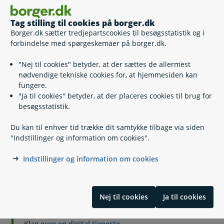
Hvor længe er min interesse gældende?
Tag stilling til cookies på borger.dk
Borger.dk sætter tredjepartscookies til besøgsstatistik og i
forbindelse med spørgeskemaer på borger.dk.
Kan jeg trække min interesse tilbage?
"Nej til cookies" betyder, at der sættes de allermest
nødvendige tekniske cookies for, at hjemmesiden kan
fungere.
Hvorfor kan jeg ikke se min ejendom, når jeg logger ind?
"Ja til cookies" betyder, at der placeres cookies til brug for
besøgsstatistik.
Lovgivning
Du kan til enhver tid trække dit samtykke tilbage via siden
"Indstillinger og information om cookies".
Læs også
Indstillinger og information om cookies
Relaterede emner
Nej til cookies
Ja til cookies
Klag over en digital tjeneste