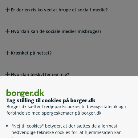
Er der en risiko ved at bruge et socialt medie?
Hvordan kan de sociale medier misbruges?
Krænket på nettet?
Hvordan beskytter jeg mig?
Kan oplysningerne på min profil slettes?
Tag stilling til cookies på borger.dk
Borger.dk sætter tredjepartscookies til besøgsstatistik og i
forbindelse med spørgeskemaer på borger.dk.
Hvem skal jeg kontakte, hvis jeg oplever kriminalitet
online?
"Nej til cookies" betyder, at der sættes de allermest
nødvendige tekniske cookies for, at hjemmesiden kan