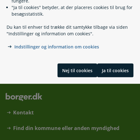
fungere.
Hvad er et socialt medie?
"Ja til cookies" betyder, at der placeres cookies til brug for
besøgsstatistik.
Relaterede emner
Du kan til enhver tid trække dit samtykke tilbage via siden
"Indstillinger og information om cookies".
Misbrug af billeder
Indstillinger og information om cookies
Skrevet af Styrelsen for Samfundssikkerhed
Nej til cookies
Ja til cookies
Kontakt
Find din kommune eller anden myndighed