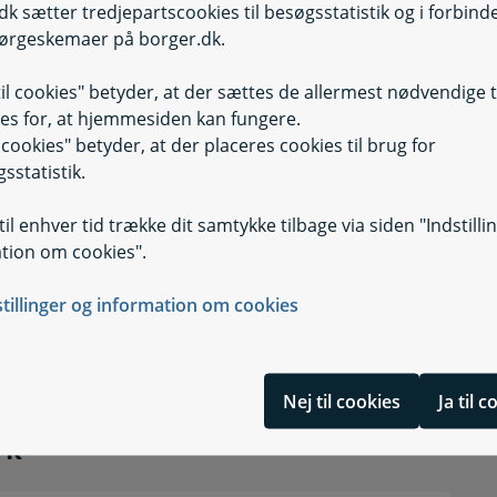
dk sætter tredjepartscookies til besøgsstatistik og i forbind
ørgeskemaer på borger.dk.
til cookies" betyder, at der sættes de allermest nødvendige 
es for, at hjemmesiden kan fungere.
opgørelse, forskudsopgørelse, skattekort m.m.
il cookies" betyder, at der placeres cookies til brug for
sstatistik.
 anden
il enhver tid trække dit samtykke tilbage via siden "Indstilli
ing Danmark
nmark
tion om cookies".
stillinger og information om cookies
e boligstøtte
te?
Nej til cookies
Ja til 
 Danmark
rk