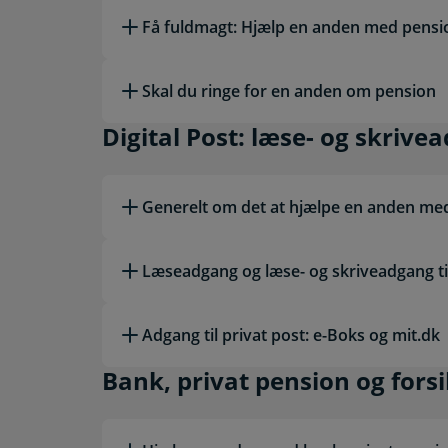
Få fuldmagt: Hjælp en anden med pens
Skal du ringe for en anden om pension
Digital Post: læse- og
Digital Post: læse- og skrive
Generelt om det at hjælpe en anden med
Læseadgang og læse- og skriveadgang til
Adgang til privat post: e-Boks og mit.dk
Bank, privat pension o
Bank, privat pension og fors