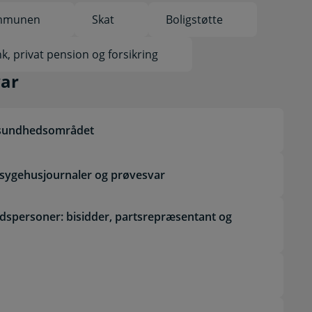
ommunen
Skat
Boligstøtte
k, privat pension og forsikring
prøvesvar
var
å sundhedsområdet
 sygehusjournaler og prøvesvar
spersoner: bisidder, partsrepræsentant og