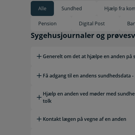
Alle
Sundhed
Hjælp fra k
Valgt
Pension
Digital Post
Ban
Sygehusjournaler og 
Sygehusjournaler og prøves
Generelt om det at hjælpe en anden p
Få adgang til en andens sundhedsdata -
Hjælp en anden ved møder med sundhed
tolk
Kontakt lægen på vegne af en anden