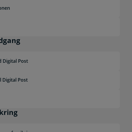
ionen
 skriveadgang
adgang
 Digital Post
 Digital Post
g forsikring
ikring