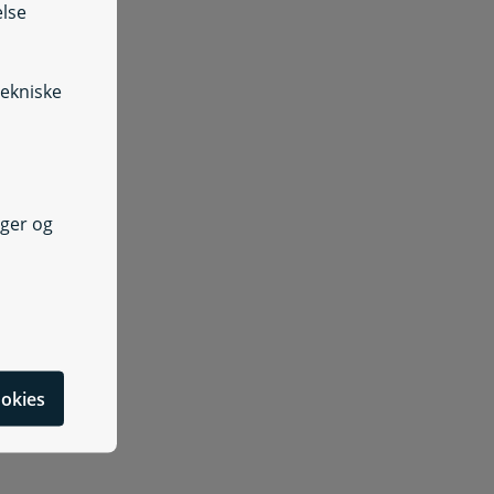
else
tekniske
nger og
cookies