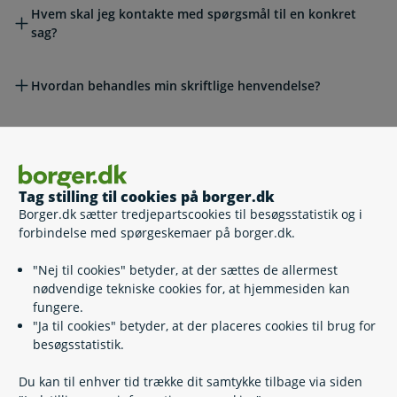
Hvem skal jeg kontakte med spørgsmål til en konkret
sag?
Hvordan behandles min skriftlige henvendelse?
Hvordan behandles mit telefonopkald?
Tag stilling til cookies på borger.dk
Hvordan kontakter jeg borger.dk som
Borger.dk sætter tredjepartscookies til besøgsstatistik og i
samarbejdspartner?
forbindelse med spørgeskemaer på borger.dk.
"Nej til cookies" betyder, at der sættes de allermest
Relaterede emner
nødvendige tekniske cookies for, at hjemmesiden kan
fungere.
"Ja til cookies" betyder, at der placeres cookies til brug for
Kontakt borger.dk
besøgsstatistik.
Kontakt Digital Post-supporten
Kontakt Udbetaling Danmark
Du kan til enhver tid trække dit samtykke tilbage via siden