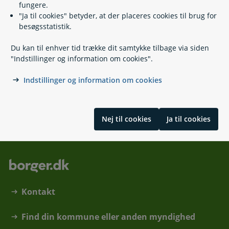
fungere.
"Ja til cookies" betyder, at der placeres cookies til brug for
Relaterede emner
besøgsstatistik.
Du kan til enhver tid trække dit samtykke tilbage via siden
Arbejdsulykker og erhvervssygdomme
"Indstillinger og information om cookies".
Udbetaling efter arbejdsskade
Få din sag genoptaget
Indstillinger og information om cookies
Om uddannelse efter arbejdsskade
Erstatning efter vold på arbejdspladsen
Nej til cookies
Ja til cookies
Kontakt
Find din kommune eller anden myndighed