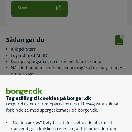
Start
Sådan gør du
Klik på ’Start’
Log ind med MitID
Svar på spørgsmålene i skemaet Send skemaet
Når du har sendt skemaet, gennemgår vi de oplysninger,
du har givet.
Du får besked om, hvorvidt vi kan genoptage din sag.
Læs mere
Tag stilling til cookies på borger.dk
Borger.dk sætter tredjepartscookies til besøgsstatistik og i
Læs mere om din mulighed for at søge om genoptagelse
forbindelse med spørgeskemaer på borger.dk.
efter højesteretsdommen her:
Gå til "Få din sag genoptaget"
"Nej til cookies" betyder, at der sættes de allermest
nødvendige tekniske cookies for, at hjemmesiden kan