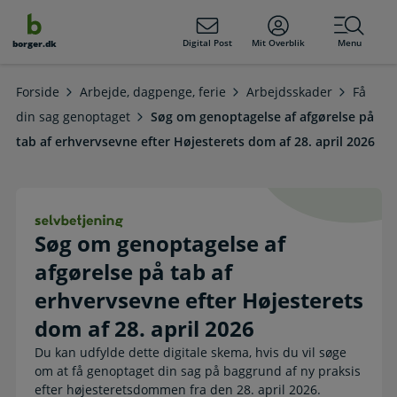
dens
hold
Digital Post
Mit Overblik
Menu
borger.dk
Forside
Arbejde, dagpenge, ferie
Arbejdsskader
Få
din sag genoptaget
Søg om genoptagelse af afgørelse på
tab af erhvervsevne efter Højesterets dom af 28. april 2026
Søg om genoptagelse af afgørelse på
Søg om genoptagelse af
afgørelse på tab af
erhvervsevne efter Højesterets
dom af 28. april 2026
Du kan udfylde dette digitale skema, hvis du vil søge
om at få genoptaget din sag på baggrund af ny praksis
efter højesteretsdommen fra den 28. april 2026.