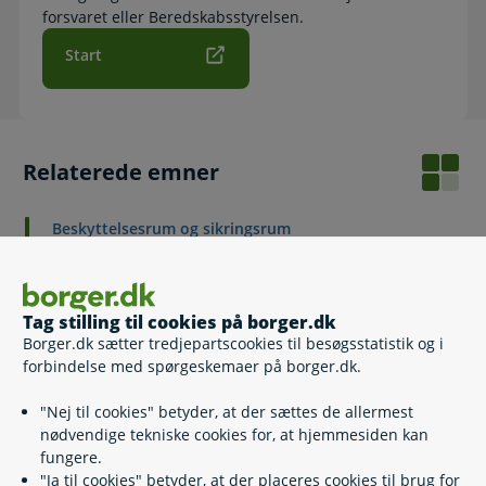
forsvaret eller Beredskabsstyrelsen.
Start
Relaterede emner
Beskyttelsesrum og sikringsrum
Forberedt på kriser
Varsling ved ulykker og katastrofer
Værnepligt
Militærnægter
Tag stilling til cookies på borger.dk
Borger.dk sætter tredjepartscookies til besøgsstatistik og i
forbindelse med spørgeskemaer på borger.dk.
"Nej til cookies" betyder, at der sættes de allermest
Kontakt
nødvendige tekniske cookies for, at hjemmesiden kan
fungere.
Værnepligtssektionen
"Ja til cookies" betyder, at der placeres cookies til brug for