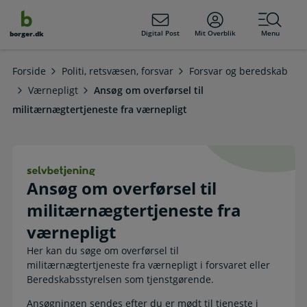
dens
hold
Digital Post
Mit Overblik
Menu
borger.dk
Forside
Politi, retsvæsen, forsvar
Forsvar og beredskab
Værnepligt
Ansøg om overførsel til
militærnægtertjeneste fra værnepligt
Ansøg om overførsel til militærnægt
Ansøg om overførsel til
militærnægtertjeneste fra
værnepligt
Her kan du søge om overførsel til
militærnægtertjeneste fra værnepligt i forsvaret eller
Beredskabsstyrelsen som tjenstgørende.
Ansøgningen sendes efter du er mødt til tjeneste i