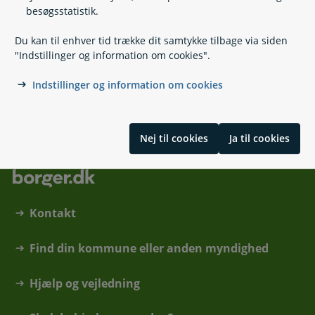
besøgsstatistik.
72 81 99 55
(
Telefontid
)
Du kan til enhver tid trække dit samtykke tilbage via siden
fps-vpl@mil.dk
"Indstillinger og information om cookies".
Lautruphøj 8
Postbox 345
Indstillinger og information om cookies
2750 Ballerup
Nej til cookies
Ja til cookies
Kontakt
Find din kommune eller anden myndighed
Hjælp og vejledning