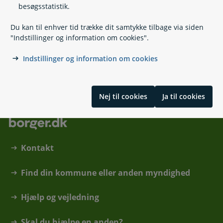
72 21 88 99
besøgsstatistik.
info@fstyr.dk
Du kan til enhver tid trække dit samtykke tilbage via siden
https://www.fstyr.dk/da
"Indstillinger og information om cookies".
Sorsigvej 35
6760 Ribe
Indstillinger og information om cookies
Nej til cookies
Ja til cookies
Kontakt
Find din kommune eller anden myndighed
Hjælp og vejledning
Skal du hjælpe en anden?