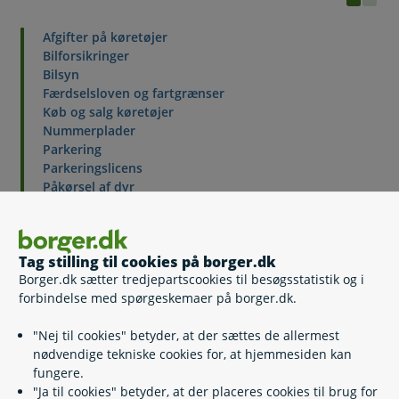
Afgifter på køretøjer
Bilforsikringer
Bilsyn
Færdselsloven og fartgrænser
Køb og salg køretøjer
Nummerplader
Parkering
Parkeringslicens
Påkørsel af dyr
Registrering, afmelding, ejerskifte
Sikkerhed i bilen
Skrotpræmie for bil
Tag stilling til cookies på borger.dk
Borger.dk sætter tredjepartscookies til besøgsstatistik og i
forbindelse med spørgeskemaer på borger.dk.
Kontakt
"Nej til cookies" betyder, at der sættes de allermest
nødvendige tekniske cookies for, at hjemmesiden kan
Færdselsstyrelsen
fungere.
"Ja til cookies" betyder, at der placeres cookies til brug for