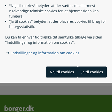
Bidrag ved fødsel og navngivning
"Nej til cookies" betyder, at der sættes de allermest
Konfirmations- og beklædningsbidrag
nødvendige tekniske cookies for, at hjemmesiden kan
Uddannelsesbidrag
fungere.
Ægtefællebidrag
"Ja til cookies" betyder, at der placeres cookies til brug for
besøgsstatistik.
Du kan til enhver tid trække dit samtykke tilbage via siden
Kontakt
"Indstillinger og information om cookies".
Familieretshuset
Indstillinger og information om cookies
72 56 70 00
(
Telefontid
)
https://familieretshuset.dk/
Nej til cookies
Ja til cookies
Skriv til Familieretshuset