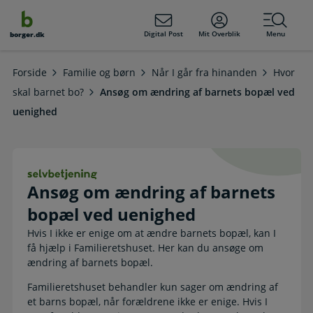
dens
hold
Digital Post
Mit Overblik
Menu
borger.dk
Forside
Familie og børn
Når I går fra hinanden
Hvor
skal barnet bo?
Ansøg om ændring af barnets bopæl ved
uenighed
Ansøg om ændring af barnets bopæl
Ansøg om ændring af barnets
bopæl ved uenighed
Hvis I ikke er enige om at ændre barnets bopæl, kan I
få hjælp i Familieretshuset. Her kan du ansøge om
ændring af barnets bopæl.
Familieretshuset behandler kun sager om ændring af
et barns bopæl, når forældrene ikke er enige. Hvis I