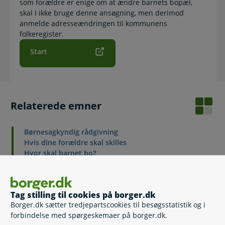
som forældre er enige om at ændre barnets bopæl,
skal I ikke bruge denne ansøgning, men derimod
anmelde adresseændringen til kommunens
folkeregister.
Start
Relaterede emner
Børnesagkyndig rådgivning
Hvis dine forældre skal skilles
Hvor skal barnet bo?
Konfliktmægling
Skilsmisse og pension
Separation og skilsmisse
Tag stilling til cookies på borger.dk
Samvær
Borger.dk sætter tredjepartscookies til besøgsstatistik og i
Forældremyndighed
forbindelse med spørgeskemaer på borger.dk.
Børnebidrag