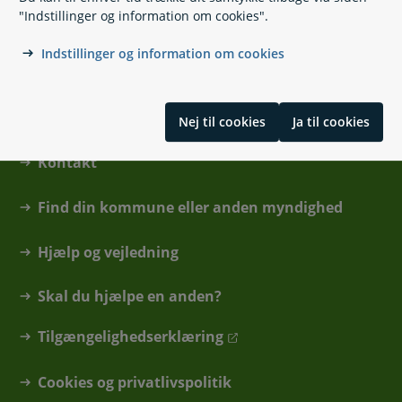
Udbetaling Danmark, Pension
"Indstillinger og information om cookies".
Indstillinger og information om cookies
Nej til cookies
Ja til cookies
Kontakt
Find din kommune eller anden myndighed
Hjælp og vejledning
Skal du hjælpe en anden?
Tilgængelighedserklæring
Cookies og privatlivspolitik