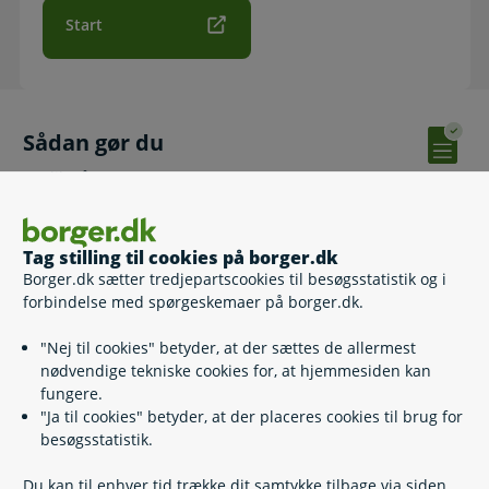
Start
Sådan gør du
Klik på ’Start’
Log ind med MitID
Udfyld de relevante felter og send oplysningerne.
Tag stilling til cookies på borger.dk
Hvis du skal sende dokumentation, kan du kun vedhæfte 8
Borger.dk sætter tredjepartscookies til besøgsstatistik og i
filer ad gangen.
forbindelse med spørgeskemaer på borger.dk.
Vær opmærksom på, at Udbetaling Danmark ikke har
modtaget dine oplysninger, før du får vist kvitteringssiden.
"Nej til cookies" betyder, at der sættes de allermest
nødvendige tekniske cookies for, at hjemmesiden kan
fungere.
"Ja til cookies" betyder, at der placeres cookies til brug for
Kontakt
besøgsstatistik.
Du kan til enhver tid trække dit samtykke tilbage via siden