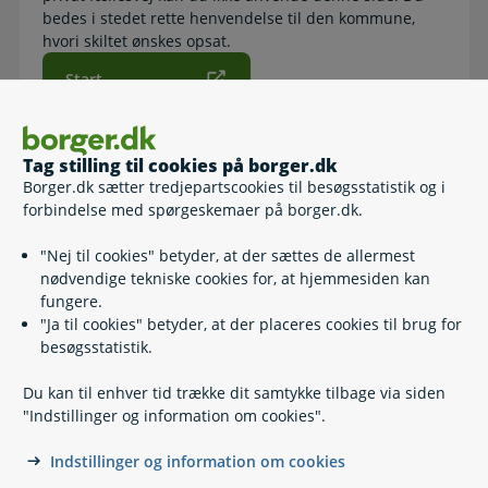
bedes i stedet rette henvendelse til den kommune,
hvori skiltet ønskes opsat.
Start
Tag stilling til cookies på borger.dk
Borger.dk sætter tredjepartscookies til besøgsstatistik og i
Relaterede emner
forbindelse med spørgeskemaer på borger.dk.
Råden over vejarealer
"Nej til cookies" betyder, at der sættes de allermest
Vedligeholdelse af veje
nødvendige tekniske cookies for, at hjemmesiden kan
Vejene i snevejr
fungere.
"Ja til cookies" betyder, at der placeres cookies til brug for
besøgsstatistik.
Du kan til enhver tid trække dit samtykke tilbage via siden
"Indstillinger og information om cookies".
Indstillinger og information om cookies