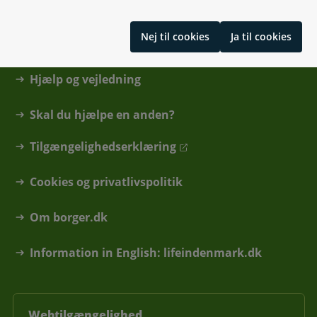
Kontakt
Nej til cookies
Ja til cookies
Find din kommune eller anden myndighed
Hjælp og vejledning
Skal du hjælpe en anden?
Tilgængelighedserklæring
Cookies og privatlivspolitik
Om borger.dk
Information in English: lifeindenmark.dk
Webtilgængelighed