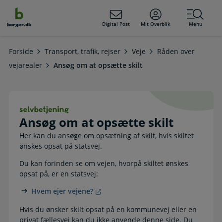
dens
hold
Digital Post
Mit Overblik
Menu
borger.dk
Forside
Transport, trafik, rejser
Veje
Råden over
vejarealer
Ansøg om at opsætte skilt
Ansøg om at opsætte skilt. Selvbet
Ansøg om at opsætte skilt
Her kan du ansøge om opsætning af skilt, hvis skiltet
ønskes opsat på statsvej.
Du kan forinden se om vejen, hvorpå skiltet ønskes
opsat på, er en statsvej:
Hvem ejer vejene?
Hvis du ønsker skilt opsat på en kommunevej eller en
privat fællesvej kan du ikke anvende denne side. Du