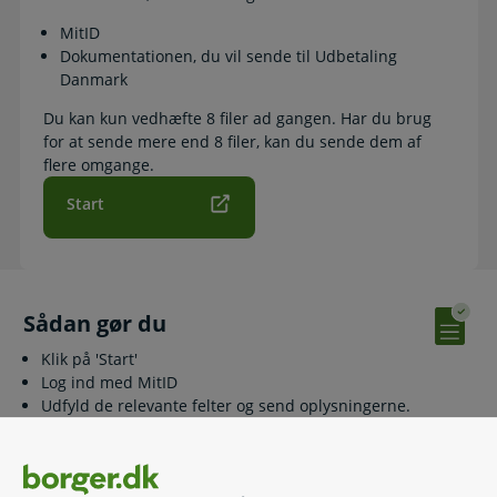
MitID
Dokumentationen, du vil sende til Udbetaling
Danmark
Du kan kun vedhæfte 8 filer ad gangen. Har du brug
for at sende mere end 8 filer, kan du sende dem af
flere omgange.
Start
Sådan gør du
Klik på 'Start'
Log ind med MitID
Udfyld de relevante felter og send oplysningerne.
Vær opmærksom på, at Tidlig Pension først har modtaget
din ansøgning, når du får vist kvitteringssiden. Du vil få
kvitteringen tilsendt. Der kan gå op til 24 timer, før du