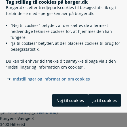
Tag stilling til cookies på borger.dk
modtager kvitteringen via Digital Post.
Borger.dk sætter tredjepartscookies til besøgsstatistik og i
forbindelse med spørgeskemaer på borger.dk.
"Nej til cookies" betyder, at der sættes de allermest
Relaterede emner
nødvendige tekniske cookies for, at hjemmesiden kan
fungere.
"Ja til cookies" betyder, at der placeres cookies til brug for
Om tidlig pension
besøgsstatistik.
Vil du søge om ret til tidlig pension?
Vil du søge om at starte tidlig pension?
Du kan til enhver tid trække dit samtykke tilbage via siden
Når du får tidlig pension
"Indstillinger og information om cookies".
Indstillinger og information om cookies
Kontakt
Nej til cookies
Ja til cookies
Udbetaling Danmark, Tidlig Pension
70 12 80 94
(
Telefontid
)
Kongens Vænge 8
3400 Hillerød