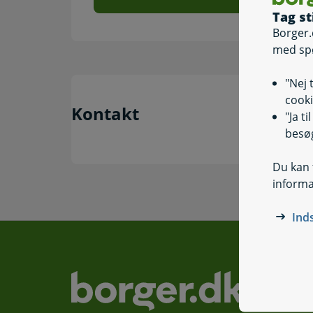
Tag st
Borger.
med sp
"Nej 
cooki
Kontakt
"Ja t
besøg
Du kan t
informa
Ind