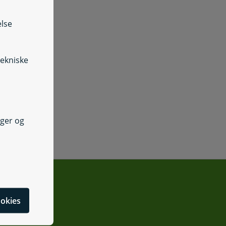
else
tekniske
nger og
cookies