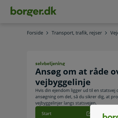
dens
hold
Forside
Transport, trafik, rejser
Vej
Ansøg om at råde
Ansøg om at råde o
vejbyggelinje
Hvis din ejendom ligger ud til en statsve
ansøgning om det, så du sikrer dig, at pro
vejbyggelinjer langs statsvejen.
Start