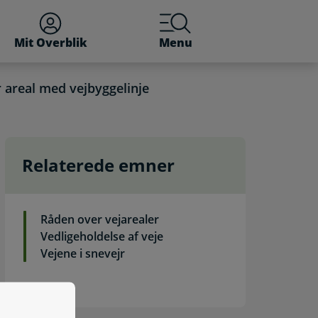
Mit Overblik
Menu
 areal med vejbyggelinje
Relaterede emner
linje. Selvbetjening
Råden over vejarealer
Vedligeholdelse af veje
Vejene i snevejr