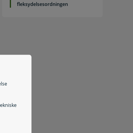
fleksydelsesordningen
else
tekniske