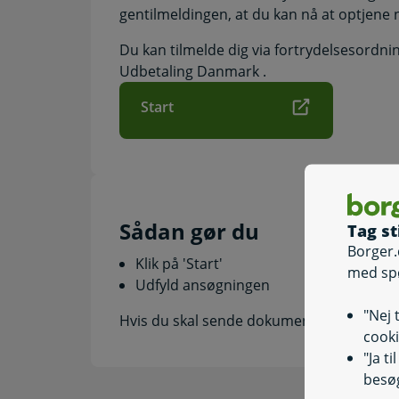
gentilmeldingen, at du kan nå at optjene 
Du kan tilmelde dig via fortrydelsesordni
Udbetaling Danmark .
Start
Sådan gør du
Tag st
Borger.
Klik på 'Start'
med sp
Udfyld ansøgningen
"Nej 
Hvis du skal sende dokumentation, kan du
cooki
"Ja t
besøg