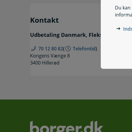
Du kan t
informa
Kontakt
Ind
Udbetaling Danmark, Fleksydelse
70 12 80 82
(
Telefontid
)
Kongens Vænge 8
3400 Hillerød