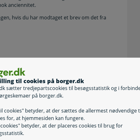
nok anciennitet.
ngen, hvis du har modtaget et brev om det fra
illing til cookies på borger.dk
dk sætter tredjepartscookies til besøgsstatistik og i forbind
ørgeskemaer på borger.dk.
til cookies" betyder, at der sættes de allermest nødvendige 
 kun vedhæfte 8 filer ad gangen.
es for, at hjemmesiden kan fungere.
il cookies" betyder, at der placeres cookies til brug for
sstatistik.