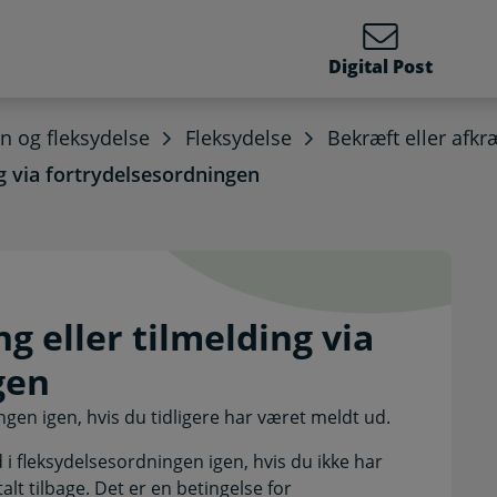
Digital Post
øn og fleksydelse
Fleksydelse
Bekræft eller afkr
g via fortrydelsesordningen
ding eller tilmelding vi
g eller tilmelding via
gen
ngen igen, hvis du tidligere har været meldt ud.
i fleksydelsesordningen igen, hvis du ikke har
alt tilbage. Det er en betingelse for