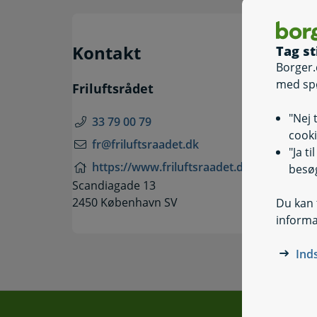
Kontakt
Tag st
Borger.
med sp
Friluftsrådet
"Nej 
33 79 00 79
cooki
fr@friluftsraadet.dk
"Ja t
https://www.friluftsraadet.dk/
besøg
Scandiagade 13
2450 København SV
Du kan t
informa
Ind