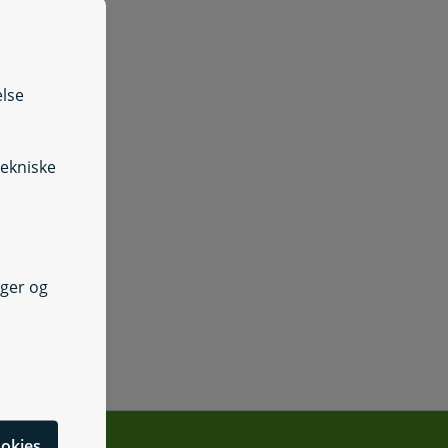
else
tekniske
nger og
cookies