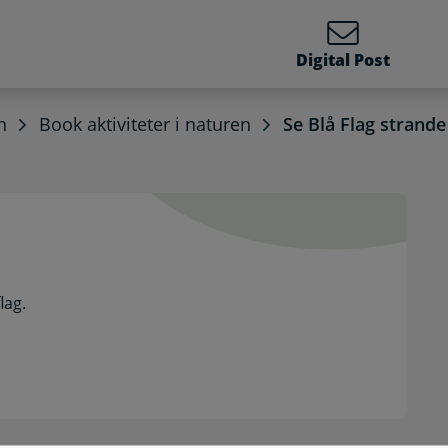
Digital Post
n
Book aktiviteter i naturen
Se Blå Flag strande
de. Selvbetjening
lag.