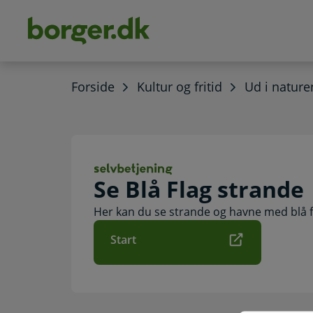
dens
hold
Forside
Kultur og fritid
Ud i nature
Se Blå Flag stran
Se Blå Flag strande
Her kan du se strande og havne med blå f
Start