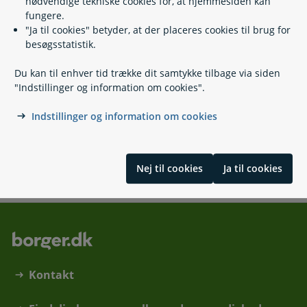
nødvendige tekniske cookies for, at hjemmesiden kan
fungere.
kommunen@morsoe.dk
"Ja til cookies" betyder, at der placeres cookies til brug for
besøgsstatistik.
https://mors.dk/
Jernbanevej 7
Du kan til enhver tid trække dit samtykke tilbage via siden
7900 Nykøbing Mors
"Indstillinger og information om cookies".
Bestil tid til betjening i Borgerservice
Book an appointment with Citizen Service
Indstillinger og information om cookies
Den Digitale Hotline
70 20 00 00
(
Telefontid
)
Nej til cookies
Ja til cookies
Kontakt