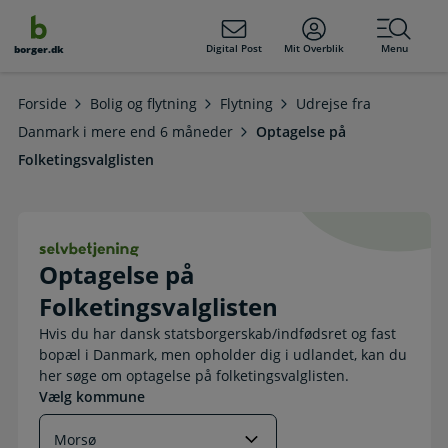
dens
hold
Digital Post
Mit Overblik
Menu
borger.dk
Forside
Bolig og flytning
Flytning
Udrejse fra
Danmark i mere end 6 måneder
Optagelse på
Folketingsvalglisten
Optagelse på Folketingsvalglisten. 
Optagelse på
Folketingsvalglisten
Hvis du har dansk statsborgerskab/indfødsret og fast
bopæl i Danmark, men opholder dig i udlandet, kan du
her søge om optagelse på folketingsvalglisten.
Vælg kommune