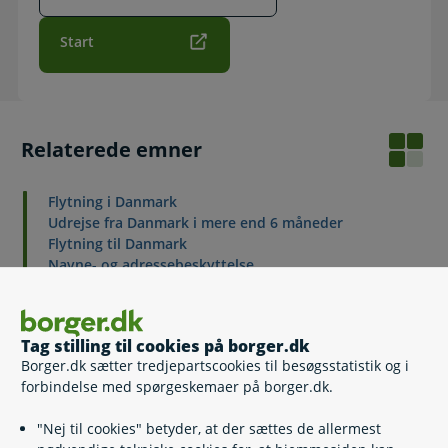
Start
Relaterede emner
Flytning i Danmark
Udrejse fra Danmark i mere end 6 måneder
Flytning til Danmark
Navne- og adressebeskyttelse
Tag stilling til cookies på borger.dk
Kontakt
Borger.dk sætter tredjepartscookies til besøgsstatistik og i
forbindelse med spørgeskemaer på borger.dk.
Borgerservice, Morsø Kommune
"Nej til cookies" betyder, at der sættes de allermest
99 70 70 00
(
Telefontid
)