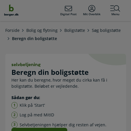
dens
hold
Digital Post
Mit Overblik
Menu
borger.dk
Forside
Bolig og flytning
Boligstøtte
Søg boligstøtte
Beregn din boligstøtte
Beregn din boligstøtte. Selvbetjeni
Beregn din boligstøtte
Her kan du beregne, hvor meget du cirka kan få i
boligstøtte. Beløbet er vejledende.
Sådan gør du:
Klik på 'Start'
Log på med MitID
Selvbetjeningen hjælper dig resten af vejen.