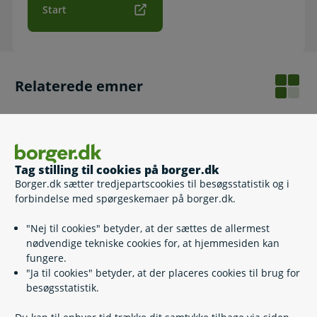
Start
Relaterede emner
Søg boligstøtte
Giv besked om ændringer
Stop boligstøtte
Fuldmagt: Hjælp en anden med boligstøtte
Tag stilling til cookies på borger.dk
Borger.dk sætter tredjepartscookies til besøgsstatistik og i
forbindelse med spørgeskemaer på borger.dk.
"Nej til cookies" betyder, at der sættes de allermest
Kontakt
nødvendige tekniske cookies for, at hjemmesiden kan
fungere.
Udbetaling Danmark, Boligstøtte
"Ja til cookies" betyder, at der placeres cookies til brug for
besøgsstatistik.
70 12 80 63
(
Telefontid
)
Kongens Vænge 8