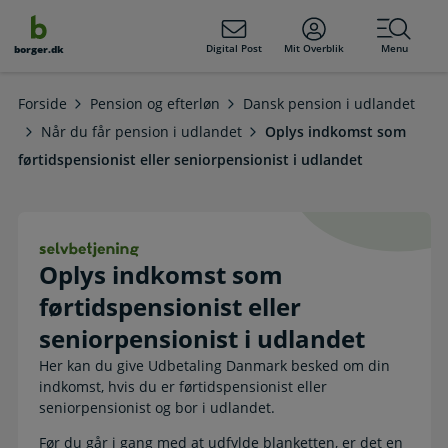
dens
hold
Digital Post
Mit Overblik
Menu
borger.dk
Forside
Pension og efterløn
Dansk pension i udlandet
Når du får pension i udlandet
Oplys indkomst som
førtidspensionist eller seniorpensionist i udlandet
Oplys indkomst som førtidspensionis
Oplys indkomst som
førtidspensionist eller
seniorpensionist i udlandet
Her kan du give Udbetaling Danmark besked om din
indkomst, hvis du er førtidspensionist eller
seniorpensionist og bor i udlandet.
Før du går i gang med at udfylde blanketten, er det en