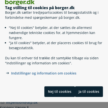
Relaterede emner
Tag stilling til cookies på borger.dk
Borger.dk sætter tredjepartscookies til besøgsstatistik og i
Vil du søge folke-, førtids- eller seniorpension og bor i
forbindelse med spørgeskemaer på borger.dk.
udlandet?
Når du får folke-, førtids- eller seniorpension i
"Nej til cookies" betyder, at der sættes de allermest
udlandet
nødvendige tekniske cookies for, at hjemmesiden kan
Vil du have din folke-, førtids- eller seniorpension med
fungere.
til udlandet?
"Ja til cookies" betyder, at der placeres cookies til brug for
Pensionister på udlandsrejse
besøgsstatistik.
Pensionist i udlandet og sygesikring
Du kan til enhver tid trække dit samtykke tilbage via siden
"Indstillinger og information om cookies".
Kontakt
Indstillinger og information om cookies
Udbetaling Danmark, International Pension
Nej til cookies
Ja til cookies
70 12 80 55
(
Telefontid
)
intpension@atp.dk
Kongens Vænge 8