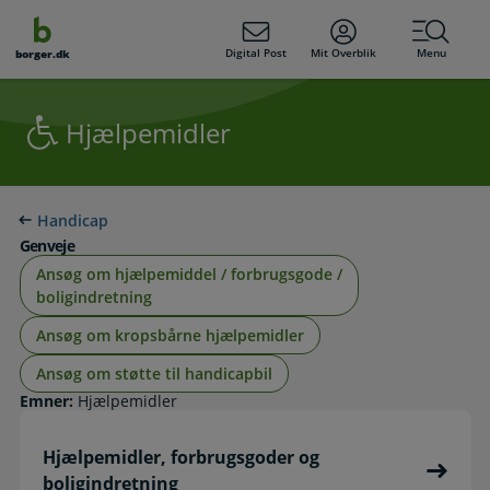
dens
hold
Digital Post
Mit Overblik
Menu
borger.dk
Hjælpemidler
Handicap
Genveje
Ansøg om hjælpemiddel / forbrugsgode /
boligindretning
Ansøg om kropsbårne hjælpemidler
Ansøg om støtte til handicapbil
Emner:
Hjælpemidler
Hjælpemidler, forbrugsgoder og
boligindretning