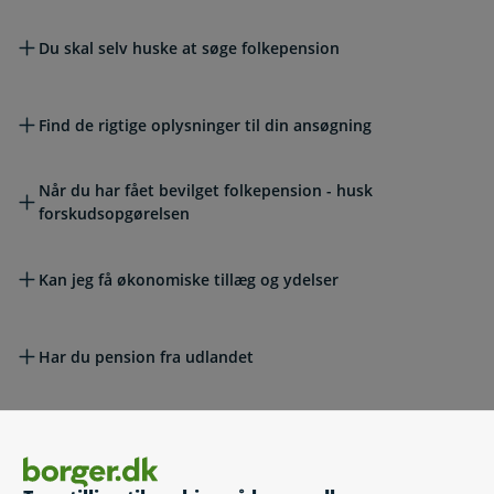
Du skal selv huske at søge folkepension
Find de rigtige oplysninger til din ansøgning
Når du har fået bevilget folkepension - husk
forskudsopgørelsen
Kan jeg få økonomiske tillæg og ydelser
Har du pension fra udlandet
Få udbetalt ATP Livslang Pension