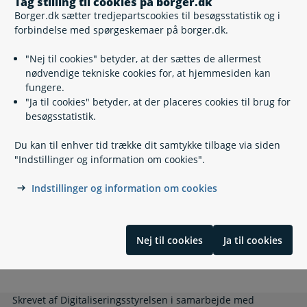
Tag stilling til cookies på borger.dk
Er du i tvivl om dine muligheder?
Borger.dk sætter tredjepartscookies til besøgsstatistik og i
forbindelse med spørgeskemaer på borger.dk.
"Nej til cookies" betyder, at der sættes de allermest
Relaterede emner
nødvendige tekniske cookies for, at hjemmesiden kan
fungere.
"Ja til cookies" betyder, at der placeres cookies til brug for
Afprøv modeller i komparation
besøgsstatistik.
Brugertest af tekster
Right to repair
Du kan til enhver tid trække dit samtykke tilbage via siden
UK 1: Residence in Denmark for Nordic citizens
"Indstillinger og information om cookies".
UK 2: Residence in Denmark for EU/EEA/Swiss citizens
UK 3: Residence in Denmark for non-EU/EEA citizens
Indstillinger og information om cookies
Maternity/paternity benefits
Oplysningstekst - Digital Post
Skriveworkshop - testside - må ikke slettes (fritidsjob)
Når dit barn skal starte i skole (udkast) - må ikke
Nej til cookies
Ja til cookies
slettes
Ledsageordning til unge og voksne
Skrevet af Digitaliseringsstyrelsen i samarbejde med