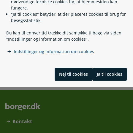
Læs også
nødvendige tekniske cookies for, at hjemmesiden kan
fungere.
"Ja til cookies" betyder, at der placeres cookies til brug for
besøgsstatistik.
Relaterede emner
Du kan til enhver tid trække dit samtykke tilbage via siden
"Indstillinger og information om cookies".
Børn med handicap
Støtte til udsatte børn og unge
Indstillinger og information om cookies
Børn i mistrivsel
Anbringelse af børn og unge uden for hjemmet
Nej til cookies
Ja til cookies
Skrevet af Socialministeriet
Kontakt