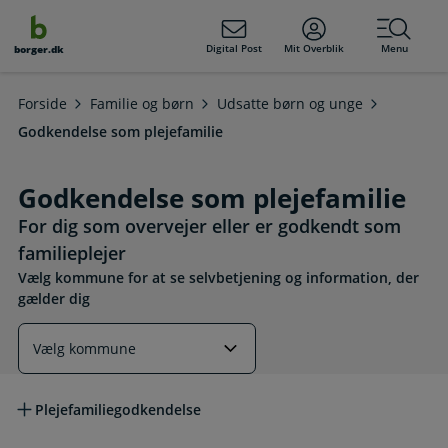
dens
hold
Digital Post
Mit Overblik
Menu
borger.dk
Forside
Familie og børn
Udsatte børn og unge
Godkendelse som plejefamilie
Godkendelse som plejefamilie
For dig som overvejer eller er godkendt som
familieplejer
Vælg kommune for at se selvbetjening og information, der
gælder dig
Læs mere om emnet
Plejefamiliegodkendelse