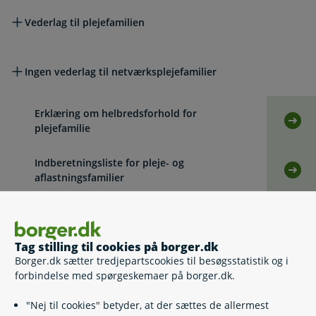
Vederlag til plejefamilien
Ingen vederlag til netværksplejefamilier
Erklæring om helbredsforhold for
Selv
plejefamilie
Indberetningsliste for pleje- og
Selvb
aflastningsfamilier
Indberetningsliste til befordring for pleje-
Selvb
og aflastningsfamilier
Tag stilling til cookies på borger.dk
Borger.dk sætter tredjepartscookies til besøgsstatistik og i
Lovgivning
forbindelse med spørgeskemaer på borger.dk.
"Nej til cookies" betyder, at der sættes de allermest