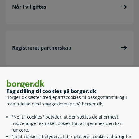
Når I vil giftes
Registreret partnerskab
Ægteskab og pension
Tag stilling til cookies på borger.dk
Borger.dk sætter tredjepartscookies til besøgsstatistik og i
forbindelse med spørgeskemaer på borger.dk.
"Nej til cookies" betyder, at der sættes de allermest
nødvendige tekniske cookies for, at hjemmesiden kan
Konfliktmægling
fungere.
"Ja til cookies" betyder, at der placeres cookies til brug for