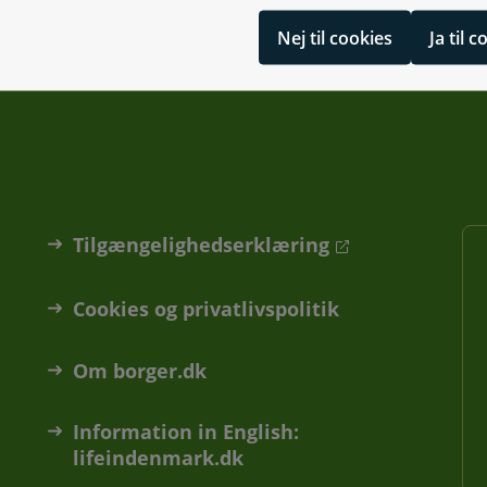
Nej til cookies
Ja til 
Tilgængelighedserklæring
Cookies og privatlivspolitik
Om borger.dk
Information in English:
lifeindenmark.dk