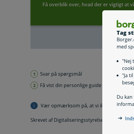
Få overblik over, hvad der er vigtigt at v
Tag st
Borger.
med sp
"Nej 
cooki
Svar på spørgsmål
"Ja t
besøg
Få vist din personlige guide
Du kan t
informa
Vær opmærksom på, at vi ikke gemmer ell
i
Information
Ind
Skrevet af Digitaliseringsstyrelsen i samarbe