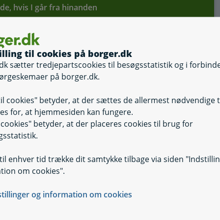
ide, hvis I går fra hinanden
illing til cookies på borger.dk
dk sætter tredjepartscookies til besøgsstatistik og i forbind
ørgeskemaer på borger.dk.
til cookies" betyder, at der sættes de allermest nødvendige 
es for, at hjemmesiden kan fungere.
il cookies" betyder, at der placeres cookies til brug for
sstatistik.
il enhver tid trække dit samtykke tilbage via siden "Indstilli
tion om cookies".
er sender dine svar videre.
stillinger og information om cookies
jde med ATP, Domstolsstyrelsen, KL, Familieretshuset og Ska