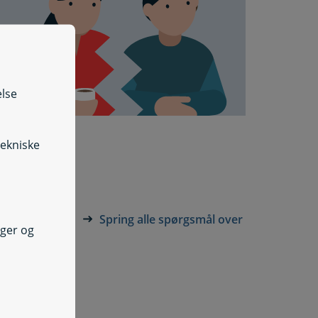
else
tekniske
Spring alle spørgsmål over
nger og
ttestyrelsen