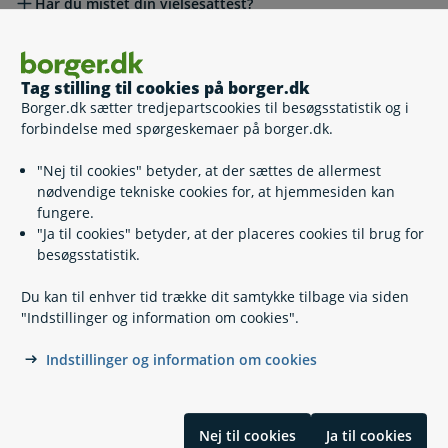
Har du mistet din vielsesattest?
Bestil vielsesattest, viet i Folkekirken
Selvb
Tag stilling til cookies på borger.dk
Borger.dk sætter tredjepartscookies til besøgsstatistik og i
forbindelse med spørgeskemaer på borger.dk.
Bestil vielsesattest fra kommunen
Selv
"Nej til cookies" betyder, at der sættes de allermest
nødvendige tekniske cookies for, at hjemmesiden kan
fungere.
Hvis du vil klage
"Ja til cookies" betyder, at der placeres cookies til brug for
besøgsstatistik.
Lovgivning
Du kan til enhver tid trække dit samtykke tilbage via siden
"Indstillinger og information om cookies".
Læs også
Indstillinger og information om cookies
Relaterede emner
Nej til cookies
Ja til cookies