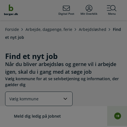
dens
hold
Digital Post
Mit Overblik
Menu
borger.dk
Forside
Arbejde, dagpenge, ferie
Arbejdsløshed
Find
et nyt job
Find et nyt job
Når du bliver arbejdsløs og gerne vil i arbejde
igen, skal du i gang med at søge job
Vælg kommune for at se selvbetjening og information, der
gælder dig
Læs mere om emnet
Meld dig ledig på Jobnet
Selv