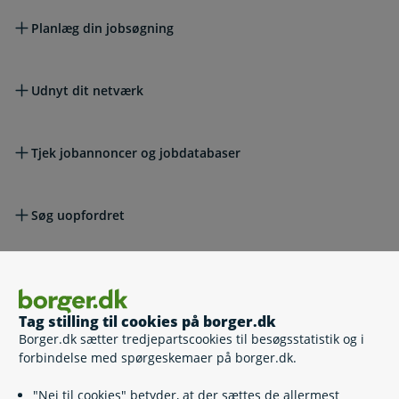
Planlæg din jobsøgning
Udnyt dit netværk
Tjek jobannoncer og jobdatabaser
Søg uopfordret
Få et kursus i jobsøgning
Tag stilling til cookies på borger.dk
Borger.dk sætter tredjepartscookies til besøgsstatistik og i
Hvis du vil klage
forbindelse med spørgeskemaer på borger.dk.
"Nej til cookies" betyder, at der sættes de allermest