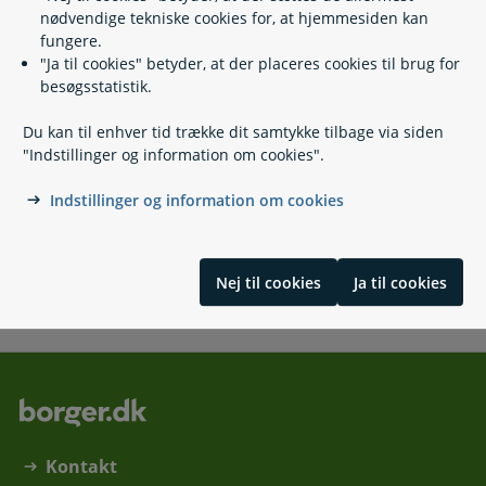
Læs også
nødvendige tekniske cookies for, at hjemmesiden kan
fungere.
"Ja til cookies" betyder, at der placeres cookies til brug for
besøgsstatistik.
Relaterede emner
Du kan til enhver tid trække dit samtykke tilbage via siden
Tilbud når du får dagpenge
"Indstillinger og information om cookies".
Feriedagpenge
Meld dig ledig
Indstillinger og information om cookies
Arbejdsløshedsdagpenge
Dagpenge i udlandet
Nej til cookies
Ja til cookies
Skrevet af Styrelsen for Arbejdsmarked og Rekruttering
Kontakt