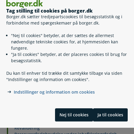
Få et fleksjobbevis
Selv
Tag stilling til cookies på borger.dk
Borger.dk sætter tredjepartscookies til besøgsstatistik og i
forbindelse med spørgeskemaer på borger.dk.
Hvis du vil klage
"Nej til cookies" betyder, at der sættes de allermest
nødvendige tekniske cookies for, at hjemmesiden kan
Lovgivning
fungere.
"Ja til cookies" betyder, at der placeres cookies til brug for
besøgsstatistik.
Læs også
Du kan til enhver tid trække dit samtykke tilbage via siden
"Indstillinger og information om cookies".
Indstillinger og information om cookies
Relaterede emner
Hvem kan få fleksjob?
Nej til cookies
Ja til cookies
Arbejdsforhold, løn og ferie, hvis du er i fleksjob
Løntilskud for førtidspensionister
Revalidering