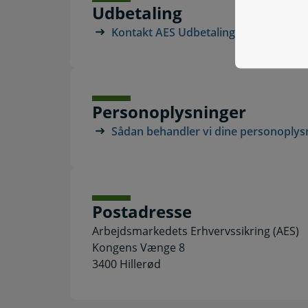
Udbetaling
Kontakt AES Udbetaling
Personoplysninger
Sådan behandler vi dine personoplys
Postadresse
Arbejdsmarkedets Erhvervssikring (AES)
Kongens Vænge 8
3400 Hillerød