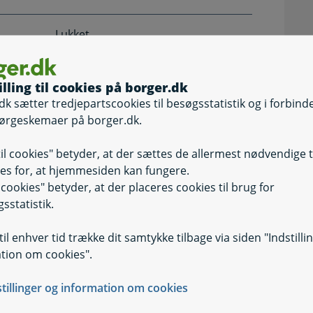
Lukket
mmelfart, 5. juni og 24. december til og med 1.
illing til cookies på borger.dk
dk sætter tredjepartscookies til besøgsstatistik og i forbind
ørgeskemaer på borger.dk.
rkedets Erhvervssikring (AES)
til cookies" betyder, at der sættes de allermest nødvendige 
es for, at hjemmesiden kan fungere.
il cookies" betyder, at der placeres cookies til brug for
sstatistik.
il enhver tid trække dit samtykke tilbage via siden "Indstilli
tion om cookies".
stillinger og information om cookies