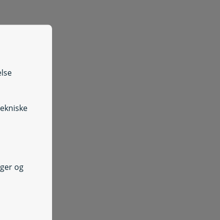
else
tekniske
nger og