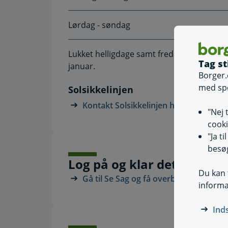
Lørdag - søndag
Lukket helligdage samt fredag efter Kr. Hi
Tag st
januar.
Borger.
med sp
Solsikkelinjen
Kontakt Solsikkelinjen hos Arbejdsma
"Nej 
cooki
"Ja t
besøg
Log på og klar det digitalt
Du kan t
Gå til Se Sag og få overblik
informa
Ind