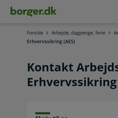
dens
hold
Forside
Arbejde, dagpenge, ferie
A
Erhvervssikring (AES)
Kontakt Arbejd
Erhvervssikring