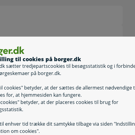
illing til cookies på borger.dk
dk sætter tredjepartscookies til besøgsstatistik og i forbind
ørgeskemaer på borger.dk.
 jeg holder omsorgsorlov?
til cookies" betyder, at der sættes de allermest nødvendige 
orlov?
es for, at hjemmesiden kan fungere.
il cookies" betyder, at der placeres cookies til brug for
sstatistik.
il enhver tid trække dit samtykke tilbage via siden "Indstilli
tion om cookies".