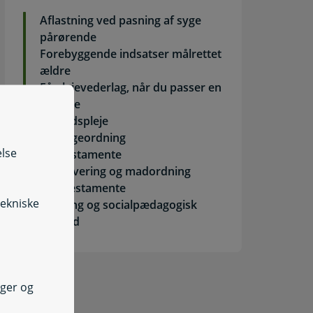
Aflastning ved pasning af syge
pårørende
Forebyggende indsatser målrettet
ældre
Få plejevederlag, når du passer en
døende
Helhedspleje
Ledsageordning
else
Livstestamente
Madlevering og madordning
Plejetestamente
tekniske
Træning og socialpædagogisk
bistand
nger og