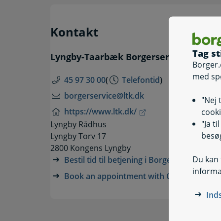
Kontakt
Tag st
Lyngby-Taarbæk Borgerservice
Borger.
med sp
45 97 30 00
(
Telefontid
)
borgerservice@ltk.dk
"Nej 
https://www.ltk.dk/
cooki
"Ja t
Lyngby Rådhus
besøg
Lyngby Torv 17
2800 Kongens Lyngby
Du kan t
Bestil tid til betjening i Borgerservice
informa
Book an appointment with Citizen Servic
Ind