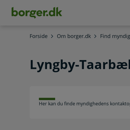
dens
hold
Forside
Om borger.dk
Find myndi
Lyngby-Taarb
Her kan du finde myndighedens kontakto