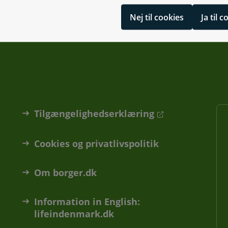
Nej til cookies
Ja til 
Tilgængelighedserklæring
Cookies og privatlivspolitik
Om borger.dk
Information in English:
lifeindenmark.dk