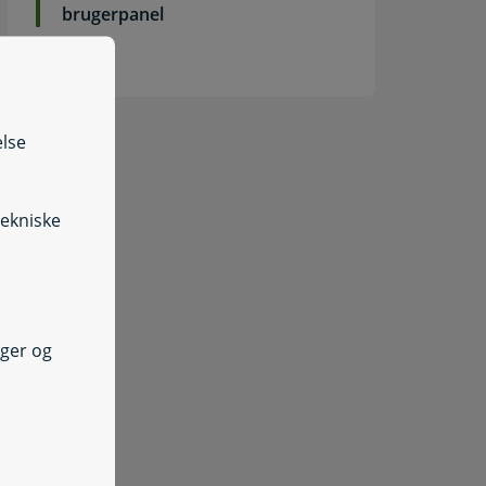
brugerpanel
else
tekniske
nger og