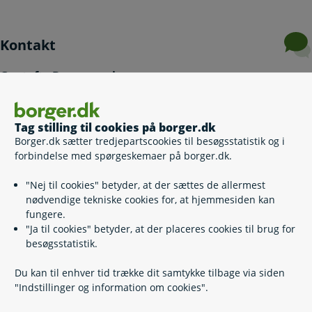
Kontakt
Gentofte Borgerservice
39 98 00 00
(
Telefontid
)
Tag stilling til cookies på borger.dk
kommuneservice@gentofte.dk
Borger.dk sætter tredjepartscookies til besøgsstatistik og i
https://www.gentofte.dk/
forbindelse med spørgeskemaer på borger.dk.
Rådhuset
Bernstorffsvej 161
"Nej til cookies" betyder, at der sættes de allermest
2920 Charlottenlund
nødvendige tekniske cookies for, at hjemmesiden kan
Bestil tid til betjening i Borgerservice
fungere.
"Ja til cookies" betyder, at der placeres cookies til brug for
Book an appointment with Citizen Service
besøgsstatistik.
Du kan til enhver tid trække dit samtykke tilbage via siden
"Indstillinger og information om cookies".