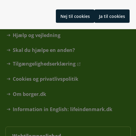
Kontakt
Nej til cookies
Ja til cookies
Find din kommune eller anden myndighed
Hjælp og vejledning
Skal du hjælpe en anden?
Tilgængelighedserklæring
Cookies og privatlivspolitik
Om borger.dk
Information in English: lifeindenmark.dk