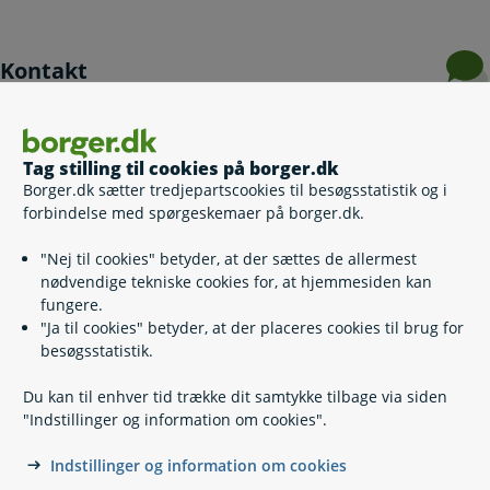
Kontakt
Digitaliseringsstyrelsen
33 92 52 00
Tag stilling til cookies på borger.dk
Borger.dk sætter tredjepartscookies til besøgsstatistik og i
digst@digst.dk
forbindelse med spørgeskemaer på borger.dk.
https://digst.dk/
"Nej til cookies" betyder, at der sættes de allermest
Landgreven 4
nødvendige tekniske cookies for, at hjemmesiden kan
Postbox 2193
fungere.
1301 København K
"Ja til cookies" betyder, at der placeres cookies til brug for
besøgsstatistik.
Du kan til enhver tid trække dit samtykke tilbage via siden
"Indstillinger og information om cookies".
Indstillinger og information om cookies