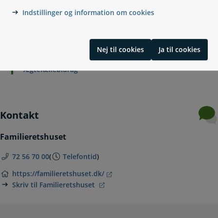
Samvær
Indstillinger og information om cookies
Forældremyndighed
Børnebidrag
Bidrag ved fødsel og navngivning
Konfirmations- og beklædningsbidrag
Nej til cookies
Ja til cookies
Uddannelsesbidrag
Ægtefællebidrag
Kontakt
Familieretshuset
72 56 70 00
(
Telefontid
)
https://familieretshuset.dk/
Skriv til Familieretshuset