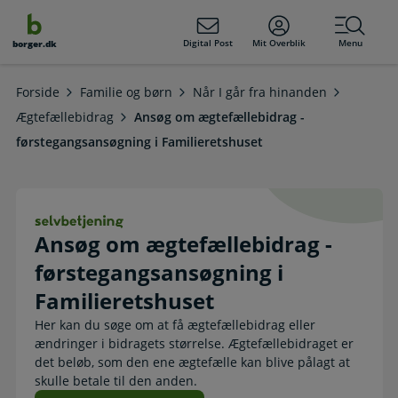
dens
hold
Digital Post
Mit Overblik
Menu
borger.dk
Forside
Familie og børn
Når I går fra hinanden
Ægtefællebidrag
Ansøg om ægtefællebidrag -
førstegangsansøgning i Familieretshuset
Ansøg om ægtefællebidrag - førsteg
Ansøg om ægtefællebidrag -
førstegangsansøgning i
Familieretshuset
Her kan du søge om at få ægtefællebidrag eller
ændringer i bidragets størrelse. Ægtefællebidraget er
det beløb, som den ene ægtefælle kan blive pålagt at
skulle betale til den anden.