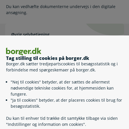
Du kan vedhæfte dokumenterne undervejs i den digitale
ansøgning.
Øvrig selvbetjening
Ansøg om ægtefællebidrag - førstegangsansøgning i Familiere
Ansøg om ægtefællebidrag -
førstegangsansøgning i
Familieretshuset - til print
Tag stilling til cookies på borger.dk
Borger.dk sætter tredjepartscookies til besøgsstatistik og i
forbindelse med spørgeskemaer på borger.dk.
Relaterede emner
"Nej til cookies" betyder, at der sættes de allermest
nødvendige tekniske cookies for, at hjemmesiden kan
fungere.
Børnesagkyndig rådgivning
"Ja til cookies" betyder, at der placeres cookies til brug for
Hvis dine forældre skal skilles
besøgsstatistik.
Hvor skal barnet bo?
Konfliktmægling
Du kan til enhver tid trække dit samtykke tilbage via siden
Skilsmisse og pension
"Indstillinger og information om cookies".
Separation og skilsmisse