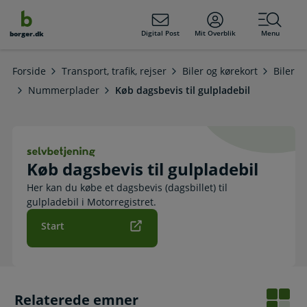
dens
hold
Digital Post
Mit Overblik
Menu
borger.dk
Forside
Transport, trafik, rejser
Biler og kørekort
Biler
Nummerplader
Køb dagsbevis til gulpladebil
Køb dagsbevis til gulpladebil. Selvb
Køb dagsbevis til gulpladebil
Her kan du købe et dagsbevis (dagsbillet) til
gulpladebil i Motorregistret.
Start
Relaterede emner