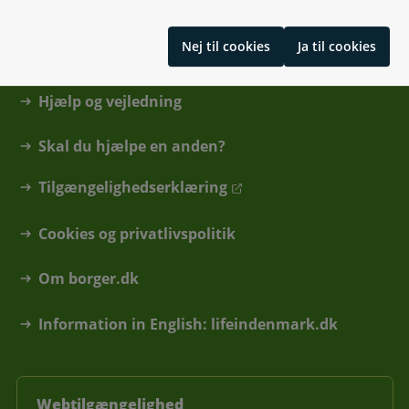
Kontakt
Nej til cookies
Ja til cookies
Find din kommune eller anden myndighed
Hjælp og vejledning
Skal du hjælpe en anden?
Tilgængelighedserklæring
Cookies og privatlivspolitik
Om borger.dk
Information in English: lifeindenmark.dk
Webtilgængelighed