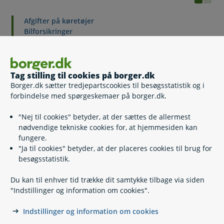
Afgifter på køretøjer
Bilforsikringer
Bilsyn
Færdselsloven og fartgrænser
Køb og salg køretøjer
Nummerplader
Tag stilling til cookies på borger.dk
Parkering
Borger.dk sætter tredjepartscookies til besøgsstatistik og i
Parkeringslicens
forbindelse med spørgeskemaer på borger.dk.
Påkørsel af dyr
Registrering, afmelding, ejerskifte
"Nej til cookies" betyder, at der sættes de allermest
Sikkerhed i bilen
nødvendige tekniske cookies for, at hjemmesiden kan
Skrotpræmie for bil
fungere.
"Ja til cookies" betyder, at der placeres cookies til brug for
besøgsstatistik.
Du kan til enhver tid trække dit samtykke tilbage via siden
"Indstillinger og information om cookies".
Indstillinger og information om cookies