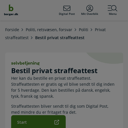
dens
hold
Digital Post
Mit Overblik
Menu
borger.dk
Forside
Politi, retsvæsen, forsvar
Politi
Privat
straffeattest
Bestil privat straffeattest
Bestil privat straffeattest. Selvbetj
Bestil privat straffeattest
Her kan du bestille en privat straffeattest.
Straffeattesten er gratis og vil blive sendt til dig inden
for 5 hverdage. Den kan bestilles på dansk, engelsk,
tysk, fransk og spansk.
Straffeattesten bliver sendt til dig som Digital Post,
med mindre du er fritaget fra det.
Start