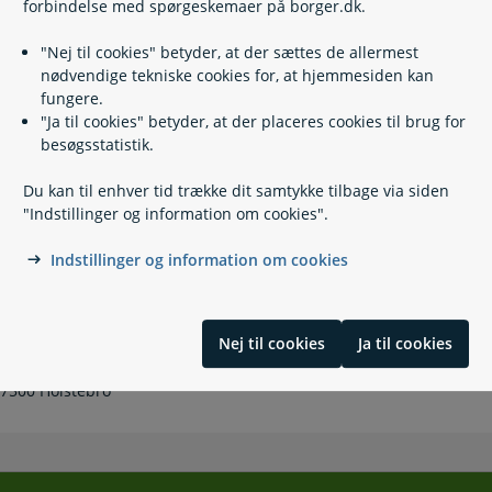
forbindelse med spørgeskemaer på borger.dk.
Færdselsloven og fartgrænser
Ansøg om dørmandskort
"Nej til cookies" betyder, at der sættes de allermest
nødvendige tekniske cookies for, at hjemmesiden kan
fungere.
"Ja til cookies" betyder, at der placeres cookies til brug for
Kontakt
besøgsstatistik.
Du kan til enhver tid trække dit samtykke tilbage via siden
Politiets Administrative Center, Kriminalregisteret
"Indstillinger og information om cookies".
70 20 14 75
(
Telefontid
)
Indstillinger og information om cookies
mvjyl-pac-kr@politi.dk
https://politi.dk/
Nej til cookies
Ja til cookies
Midt- og Vestjyllands Politi, ATK - Registre og Jura
Stationsvej 74
7500 Holstebro