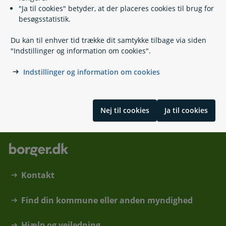
Rigsarkivet
"Ja til cookies" betyder, at der placeres cookies til brug for
besøgsstatistik.
33 92 33 10
Du kan til enhver tid trække dit samtykke tilbage via siden
mail@rigsarkivet.dk
"Indstillinger og information om cookies".
https://www.rigsarkivet.dk
Indstillinger og information om cookies
Kalvebod Brygge 34
1560 København V
Nej til cookies
Ja til cookies
Kontakt
Find din kommune eller anden myndighed
Hjælp og vejledning