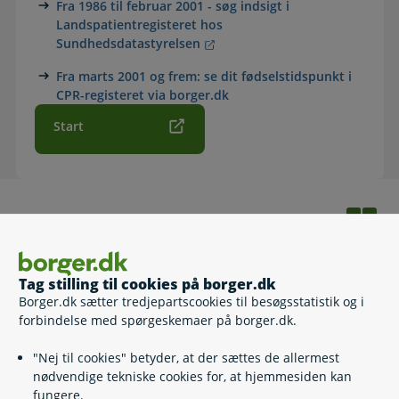
Fra 1986 til februar 2001 - søg indsigt i
Landspatientregisteret hos
Sundhedsdatastyrelsen
Fra marts 2001 og frem: se dit fødselstidspunkt i
CPR-registeret via borger.dk
Start
Relaterede emner
Adoption
Tag stilling til cookies på borger.dk
Fødselsregistrering
Borger.dk sætter tredjepartscookies til besøgsstatistik og i
forbindelse med spørgeskemaer på borger.dk.
"Nej til cookies" betyder, at der sættes de allermest
Kontakt
nødvendige tekniske cookies for, at hjemmesiden kan
fungere.