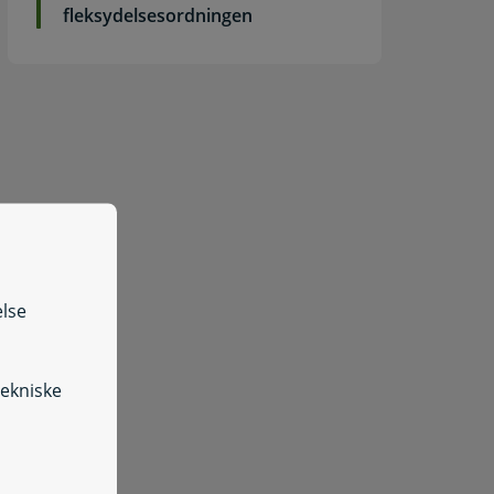
fleksydelsesordningen
else
tekniske