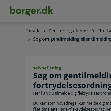
dens
hold
Forside
Pension og efterløn
Efterl
Søg om gentilmelding eller tilmeldin
Søg om gentilmel
Søg om gentilmeldin
fortrydelsesordnin
Her kan du tilmelde dig fleksydelsesordni
Du kan som hovedregel kun melde dig ind 
fået dine efterløns-/fleksydelsesbidrag bet