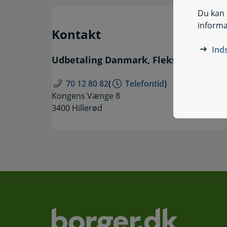
Du kan t
informa
Kontakt
Ind
Udbetaling Danmark, Fleksydelse
70 12 80 82
(
Telefontid
)
Kongens Vænge 8
3400 Hillerød