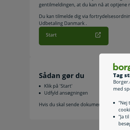
gentilmeldingen, at du kan nå at optjene 
Du kan tilmelde dig via fortrydelsesordni
Udbetaling Danmark .
Start
Sådan gør du
Tag st
Borger.
Klik på 'Start'
med sp
Udfyld ansøgningen
"Nej 
Hvis du skal sende dokumentation, kan du
cooki
"Ja t
besøg