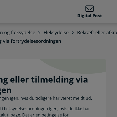
Digital Post
øn og fleksydelse
Fleksydelse
Bekræft eller afkr
g via fortrydelsesordningen
ding eller tilmelding vi
g eller tilmelding via
gen
ngen igen, hvis du tidligere har været meldt ud.
i fleksydelsesordningen igen, hvis du ikke har
alt tilbage. Det er en betingelse for