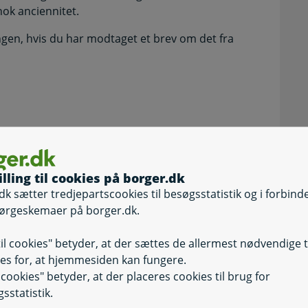
nok anciennitet.
ngen, hvis du har modtaget et brev om det fra
illing til cookies på borger.dk
dk sætter tredjepartscookies til besøgsstatistik og i forbind
ørgeskemaer på borger.dk.
til cookies" betyder, at der sættes de allermest nødvendige 
 kun vedhæfte 8 filer ad gangen.
es for, at hjemmesiden kan fungere.
il cookies" betyder, at der placeres cookies til brug for
sstatistik.