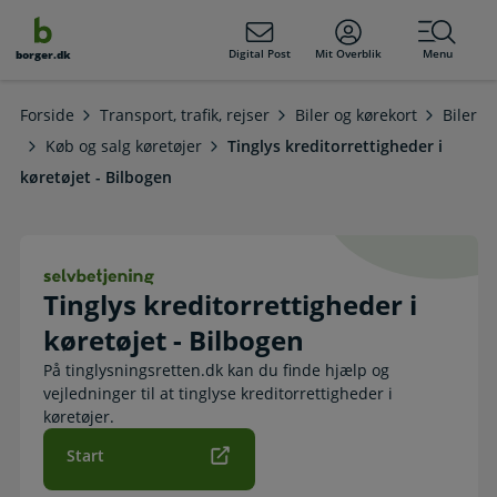
dens
hold
Digital Post
Mit Overblik
Menu
borger.dk
Forside
Transport, trafik, rejser
Biler og kørekort
Biler
Køb og salg køretøjer
Tinglys kreditorrettigheder i
køretøjet - Bilbogen
Tinglys kreditorrettigheder i køretø
Tinglys kreditorrettigheder i
køretøjet - Bilbogen
På tinglysningsretten.dk kan du finde hjælp og
vejledninger til at tinglyse kreditorrettigheder i
køretøjer.
Start