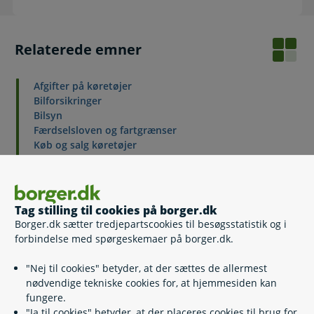
Relaterede emner
Afgifter på køretøjer
Bilforsikringer
Bilsyn
Færdselsloven og fartgrænser
Køb og salg køretøjer
Nummerplader
Parkering
Parkeringslicens
Påkørsel af dyr
Tag stilling til cookies på borger.dk
Registrering, afmelding, ejerskifte
Borger.dk sætter tredjepartscookies til besøgsstatistik og i
Sikkerhed i bilen
forbindelse med spørgeskemaer på borger.dk.
Skrotpræmie for bil
"Nej til cookies" betyder, at der sættes de allermest
nødvendige tekniske cookies for, at hjemmesiden kan
fungere.
Kontakt
"Ja til cookies" betyder, at der placeres cookies til brug for