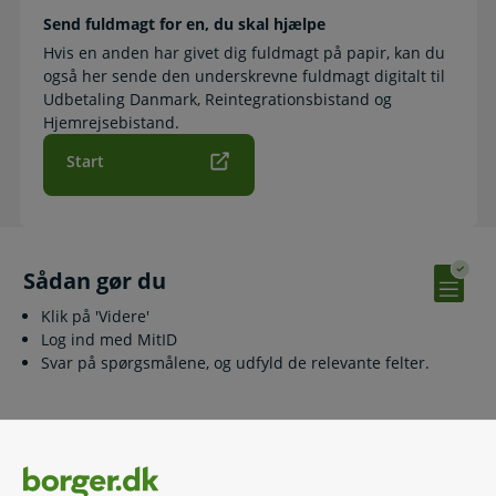
Send fuldmagt for en, du skal hjælpe
Hvis en anden har givet dig fuldmagt på papir, kan du
også her sende den underskrevne fuldmagt digitalt til
Udbetaling Danmark, Reintegrationsbistand og
Hjemrejsebistand.
Start
Sådan gør du
Klik på 'Videre'
Log ind med MitID
Svar på spørgsmålene, og udfyld de relevante felter.
Relaterede emner