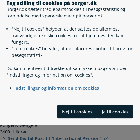
Tag stilling til cookies på borger.dk
Vil du søge folke-, førtids- eller seniorpension og bor i
Borger.dk sætter tredjepartscookies til besøgsstatistik og i
udlandet?
forbindelse med spørgeskemaer på borger.dk.
Når du får folke-, førtids- eller seniorpension i
udlandet
"Nej til cookies" betyder, at der sættes de allermest
Vil du have din folke-, førtids- eller seniorpension med
nødvendige tekniske cookies for, at hjemmesiden kan
til udlandet?
fungere.
Pensionister på udlandsrejse
"Ja til cookies" betyder, at der placeres cookies til brug for
Pensionist i udlandet og sygesikring
besøgsstatistik.
Du kan til enhver tid trække dit samtykke tilbage via siden
"Indstillinger og information om cookies".
Kontakt
Indstillinger og information om cookies
Udbetaling Danmark, International Pension
70 12 80 55
(
Telefontid
)
Nej til cookies
Ja til cookies
intpension@atp.dk
Kongens Vænge 8
3400 Hillerød
Send Digital Post til "International Pension"