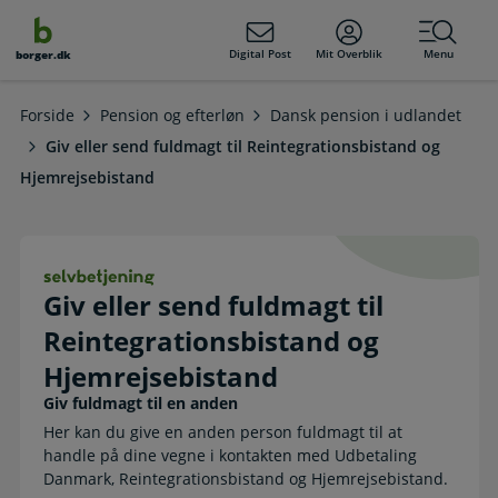
dens
hold
Digital Post
Mit Overblik
Menu
borger.dk
Forside
Pension og efterløn
Dansk pension i udlandet
Giv eller send fuldmagt til Reintegrationsbistand og
Hjemrejsebistand
Giv eller send fuldmagt til Reinteg
Giv eller send fuldmagt til
Reintegrationsbistand og
Hjemrejsebistand
Giv fuldmagt til en anden
Her kan du give en anden person fuldmagt til at
handle på dine vegne i kontakten med Udbetaling
Danmark, Reintegrationsbistand og Hjemrejsebistand.