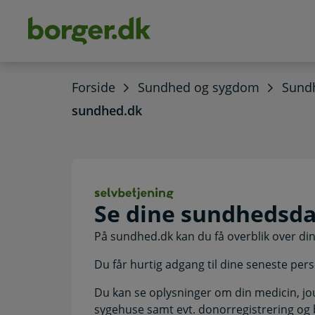
dens
hold
Forside
Sundhed og sygdom
Sundh
sundhed.dk
Se dine sundheds
Se dine sundhedsda
På sundhed.dk kan du få overblik over d
Du får hurtig adgang til dine seneste pers
Du kan se oplysninger om din medicin, jo
sygehuse samt evt. donorregistrering og 