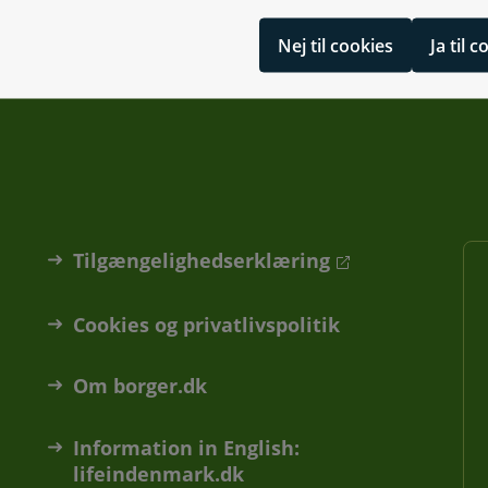
Nej til cookies
Ja til 
Tilgængelighedserklæring
Cookies og privatlivspolitik
Om borger.dk
Information in English:
lifeindenmark.dk