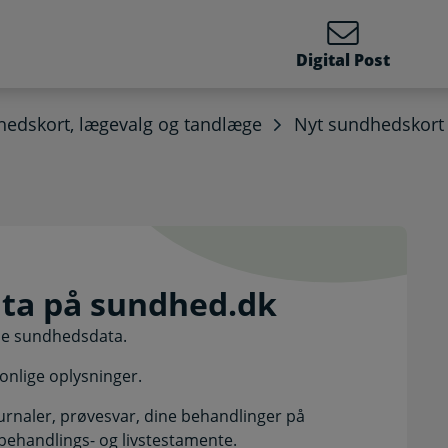
Digital Post
edskort, lægevalg og tandlæge
Nyt sundhedskort
data på sundhed.dk. Sel
ta på sundhed.dk
ine sundhedsdata.
onlige oplysninger.
urnaler, prøvesvar, dine behandlinger på
behandlings- og livstestamente.