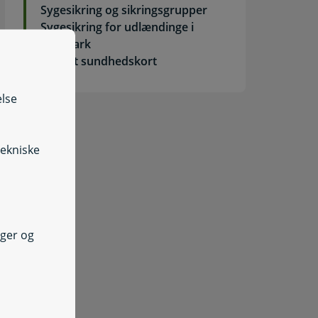
Sygesikring og sikringsgrupper
Sygesikring for udlændinge i
Danmark
Særligt sundhedskort
else
tekniske
nger og