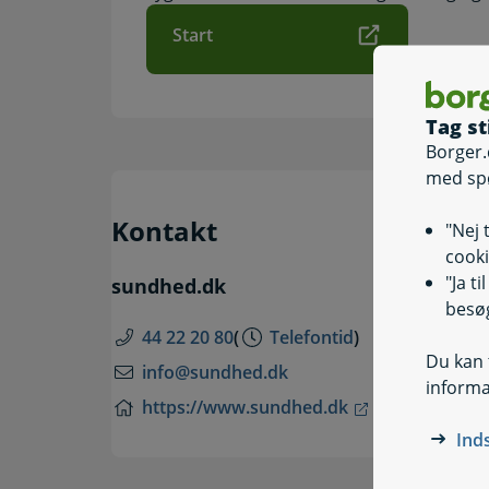
Start
Tag st
Borger.
med sp
Kontakt
"Nej 
cooki
"Ja t
sundhed.dk
besøg
44 22 20 80
(
Telefontid
)
Du kan t
info@sundhed.dk
informa
https://www.sundhed.dk
Ind