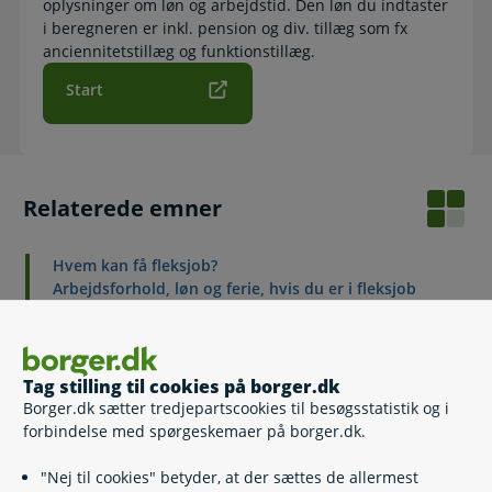
oplysninger om løn og arbejdstid. Den løn du indtaster
i beregneren er inkl. pension og div. tillæg som fx
anciennitetstillæg og funktionstillæg.
Start
Relaterede emner
Hvem kan få fleksjob?
Arbejdsforhold, løn og ferie, hvis du er i fleksjob
Ledighedsydelse og jobsøgning, hvis du er ledig og
godkendt til fleksjob
Løntilskud for førtidspensionister
Revalidering
Tag stilling til cookies på borger.dk
Ressourceforløbsydelse under jobafklaringsforløb
Borger.dk sætter tredjepartscookies til besøgsstatistik og i
Ressourceforløbsydelse under ressourceforløb
forbindelse med spørgeskemaer på borger.dk.
"Nej til cookies" betyder, at der sættes de allermest