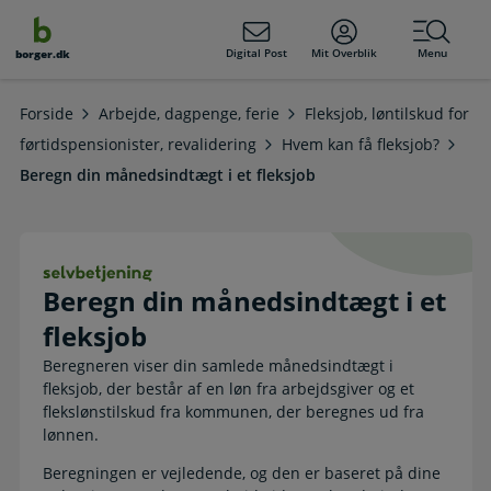
dens
hold
Digital Post
Mit Overblik
Menu
borger.dk
Forside
Arbejde, dagpenge, ferie
Fleksjob, løntilskud for
førtidspensionister, revalidering
Hvem kan få fleksjob?
Beregn din månedsindtægt i et fleksjob
Beregn din månedsindtægt i et fleks
Beregn din månedsindtægt i et
fleksjob
Beregneren viser din samlede månedsindtægt i
fleksjob, der består af en løn fra arbejdsgiver og et
flekslønstilskud fra kommunen, der beregnes ud fra
lønnen.
Beregningen er vejledende, og den er baseret på dine