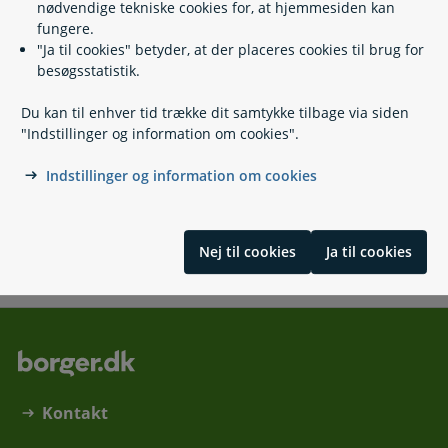
nødvendige tekniske cookies for, at hjemmesiden kan
fungere.
Kontakt
"Ja til cookies" betyder, at der placeres cookies til brug for
besøgsstatistik.
Styrelsen for Arbejdsmarked og Rekruttering
Du kan til enhver tid trække dit samtykke tilbage via siden
72 21 74 00
"Indstillinger og information om cookies".
star@star.dk
Indstillinger og information om cookies
https://www.star.dk/
Vermundsgade 38
2100 København Ø
Nej til cookies
Ja til cookies
Kontakt